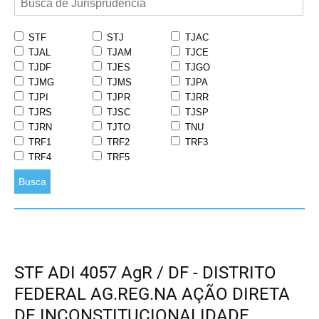
STF
STJ
TJAC
TJAL
TJAM
TJCE
TJDF
TJES
TJGO
TJMG
TJMS
TJPA
TJPI
TJPR
TJRR
TJRS
TJSC
TJSP
TJRN
TJTO
TNU
TRF1
TRF2
TRF3
TRF4
TRF5
Busca
STF ADI 4057 AgR / DF - DISTRITO
FEDERAL AG.REG.NA AÇÃO DIRETA
DE INCONSTITUCIONALIDADE