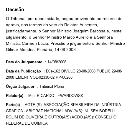
Decisão
O Tribunal, por unanimidade, negou provimento ao recurso de
agravo, nos termos do voto do Relator. Ausentes,
justificadamente, o Senhor Ministro Joaquim Barbosa e, neste
julgamento, o Senhor Ministro Marco Aurélio e a Senhora
Ministra Cármen Lúcia. Presidiu o julgamento o Senhor Ministro
Gilmar Mendes. Plenário, 14.08.2008.
Data do Julgamento
:
14/08/2008
Data da Publicação
:
DJe-162 DIVULG 28-08-2008 PUBLIC 29-08-
2008 EMENT VOL-02330-02 PP-00266
Órgão Julgador
:
Tribunal Pleno
Relator(a)
:
Min. RICARDO LEWANDOWSKI
Parte(s)
:
AGTE.(S): ASSOCIAÇÃO BRASILEIRA DA INDÚSTRIA
GRÁFICA - ABIGRAF NACIONAL ADV.(A/S): NÍLSEA BORELLI
ROLIM DE OLIVEIRA E OUTRO(A/S) AGDO.(A/S): CONSELHO
FEDERAL DE QUÍMICA