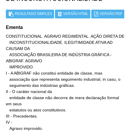
RESULTADO SIMPLES
VERSÃO HTML
VERSÃO PDF
Ementa
CONSTITUCIONAL. AGRAVO REGIMENTAL. AÇÃO DIRETA DE

   INCONSTITUCIONALIDADE. ILEGITIMIDADE ATIVA AD 
CAUSAM DA

   ASSOCIAÇÃO BRASILEIRA DE INDÚSTRIA GRÁFICA - 
ABIGRAF. AGRAVO

   IMPROVIDO.

I - A ABIGRAF não constitui entidade de classe, mas

   associação que representa seguimento industrial, in casu, o

   seguimento das indústrias gráficas.

II - O caráter nacional da

   entidade de classe não decorre de mera declaração formal 
em seus

   estatutos ou atos constitutivos.

III - Precedentes.

IV -

   Agravo improvido.