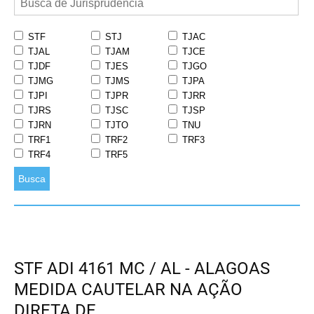
STF
STJ
TJAC
TJAL
TJAM
TJCE
TJDF
TJES
TJGO
TJMG
TJMS
TJPA
TJPI
TJPR
TJRR
TJRS
TJSC
TJSP
TJRN
TJTO
TNU
TRF1
TRF2
TRF3
TRF4
TRF5
Busca
STF ADI 4161 MC / AL - ALAGOAS
MEDIDA CAUTELAR NA AÇÃO
DIRETA DE