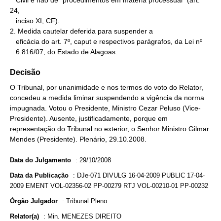
   Civil e não de "procedimentos em matéria processual" (art. 
24,

   inciso XI, CF).

2. Medida cautelar deferida para suspender a

   eficácia do art. 7º, caput e respectivos parágrafos, da Lei nº

   6.816/07, do Estado de Alagoas.
Decisão
O Tribunal, por unanimidade e nos termos do voto do Relator,
concedeu a medida liminar suspendendo a vigência da norma
impugnada. Votou o Presidente, Ministro Cezar Peluso (Vice-
Presidente). Ausente, justificadamente, porque em
representação do Tribunal no exterior, o Senhor Ministro Gilmar
Mendes (Presidente). Plenário, 29.10.2008.
Data do Julgamento
:
29/10/2008
Data da Publicação
:
DJe-071 DIVULG 16-04-2009 PUBLIC 17-04-
2009 EMENT VOL-02356-02 PP-00279 RTJ VOL-00210-01 PP-00232
Órgão Julgador
:
Tribunal Pleno
Relator(a)
:
Min. MENEZES DIREITO