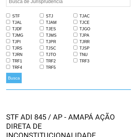
STF
STJ
TJAC
TJAL
TJAM
TJCE
TJDF
TJES
TJGO
TJMG
TJMS
TJPA
TJPI
TJPR
TJRR
TJRS
TJSC
TJSP
TJRN
TJTO
TNU
TRF1
TRF2
TRF3
TRF4
TRF5
Busca
STF ADI 845 / AP - AMAPÁ AÇÃO
DIRETA DE
INCONSTITUCIONALIDADE