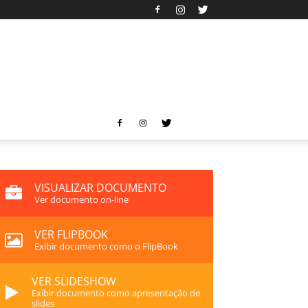
VISUALIZAR DOCUMENTO
Ver documento on-line
VER FLIPBOOK
Exibir documento como o FlipBook
VER SLIDESHOW
Exibir documento como apresentação de
slides