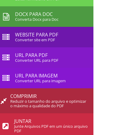
DOCX PARA DOC
Converta Docx para Doc
WEBSITE PARA PDF
Converter site em PDF
URL PARA PDF
Converter URL para PDF
URL PARA IMAGEM
Converter URL para imagem
COMPRIMIR
Reduzir o tamanho do arquivo e optimizar
o máximo a qualidade do PDF
JUNTAR
Junte Arquivos PDF em um único arquivo
PDF