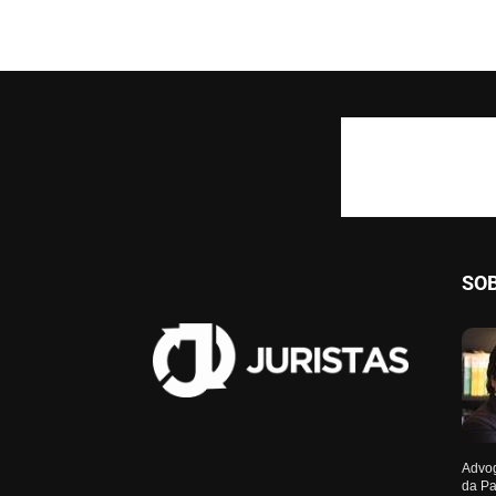
SO
Advog
da Pa