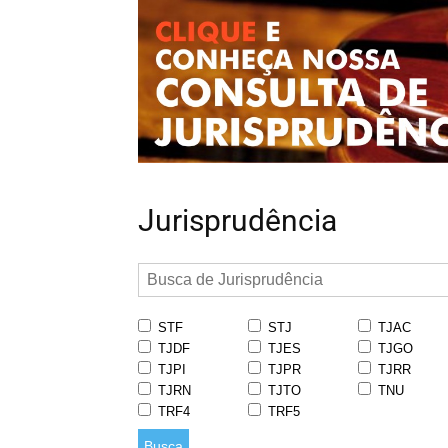
Jurisprudência
STF
STJ
TJAC
TJDF
TJES
TJGO
TJPI
TJPR
TJRR
TJRN
TJTO
TNU
TRF4
TRF5
Busca