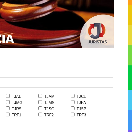
TJAL
TJAM
TJCE
TJMG
TJMS
TJPA
TJRS
TJSC
TJSP
TRF1
TRF2
TRF3