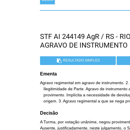
STF AI 244149 AgR / RS - 
AGRAVO DE INSTRUMENTO
RESULTADO SIMPLES
Ementa
Agravo regimental em agravo de instrumento. 2. S
   Ilegitimidade de Parte. Agravo de instrumento ao qual foi dado

   provimento. Implícita a necessidade de devolução dos autos à

   origem. 3. Agravo regimental a que se nega p
Decisão
A Turma, por votação unânime, negou provimento
Ausente, justificadamente, neste julgamento, o 