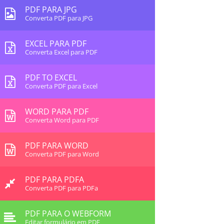
PDF PARA JPG
Converta PDF para JPG
EXCEL PARA PDF
Converta Excel para PDF
PDF TO EXCEL
Converta PDF para Excel
WORD PARA PDF
Converta Word para PDF
PDF PARA WORD
Converta PDF para Word
PDF PARA PDFA
Converta PDF para PDFa
PDF PARA O WEBFORM
Editar formulário em PDF