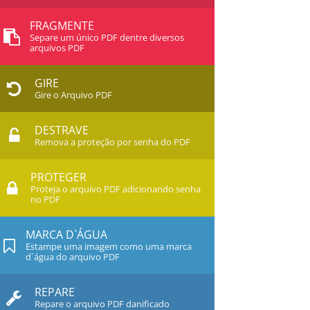
FRAGMENTE
Separe um único PDF dentre diversos
arquivos PDF
GIRE
Gire o Arquivo PDF
DESTRAVE
Remova a proteção por senha do PDF
PROTEGER
Proteja o arquivo PDF adicionando senha
no PDF
MARCA D`ÁGUA
Estampe uma imagem como uma marca
d`água do arquivo PDF
REPARE
Repare o arquivo PDF danificado