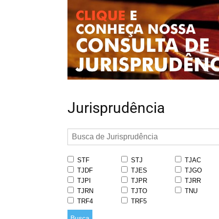
Jurisprudência
STF
STJ
TJAC
TJDF
TJES
TJGO
TJPI
TJPR
TJRR
TJRN
TJTO
TNU
TRF4
TRF5
Busca