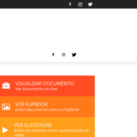
VISUALIZAR DOCUMENTO
Ver documento on-line
VER FLIPBOOK
Exibir documento como o FlipBook
VER SLIDESHOW
Exibir documento como apresentação de
slides