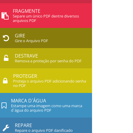
FRAGMENTE
Separe um único PDF dentre diversos
arquivos PDF
GIRE
Gire o Arquivo PDF
DESTRAVE
Remova a proteção por senha do PDF
PROTEGER
Proteja o arquivo PDF adicionando senha
no PDF
MARCA D`ÁGUA
Estampe uma imagem como uma marca
d`água do arquivo PDF
REPARE
Repare o arquivo PDF danificado