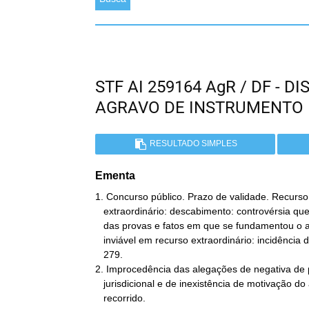
STF AI 259164 AgR / DF - 
AGRAVO DE INSTRUMENTO
RESULTADO SIMPLES
Ementa
1. Concurso público. Prazo de validade. Recurso

   extraordinário: descabimento: controvérsia que demanda o reexame

   das provas e fatos em que se fundamentou o acórdão recorrido,

   inviável em recurso extraordinário: incidência da Súmula

   279.

2. Improcedência das alegações de negativa de 
   jurisdicional e de inexistência de motivação do acórdão

   recorrido.