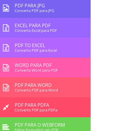
PDF PARA JPG
Converta PDF para JPG
EXCEL PARA PDF
Converta Excel para PDF
PDF TO EXCEL
Converta PDF para Excel
WORD PARA PDF
Converta Word para PDF
PDF PARA WORD
Converta PDF para Word
PDF PARA PDFA
Converta PDF para PDFa
PDF PARA O WEBFORM
Editar formulário em PDF