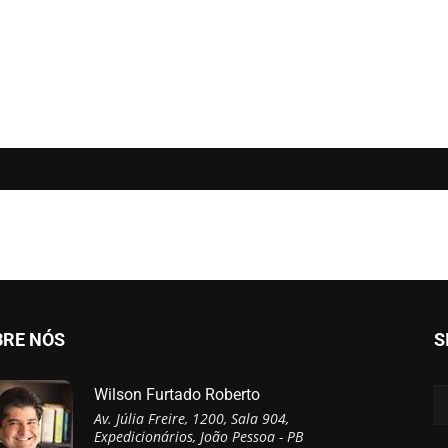
BRE NÓS
S
Wilson Furtado Roberto
Av. Júlia Freire, 1200, Sala 904,
Expedicionários, João Pessoa - PB