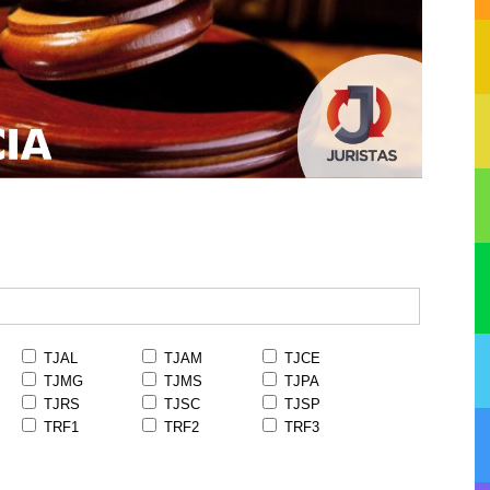
TJAL
TJAM
TJCE
TJMG
TJMS
TJPA
TJRS
TJSC
TJSP
TRF1
TRF2
TRF3