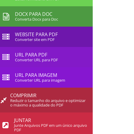
DOCX PARA DOC
Converta Docx para Doc
WEBSITE PARA PDF
Converter site em PDF
URL PARA PDF
Converter URL para PDF
URL PARA IMAGEM
Converter URL para imagem
COMPRIMIR
Reduzir o tamanho do arquivo e optimizar
o máximo a qualidade do PDF
JUNTAR
Junte Arquivos PDF em um único arquivo
PDF