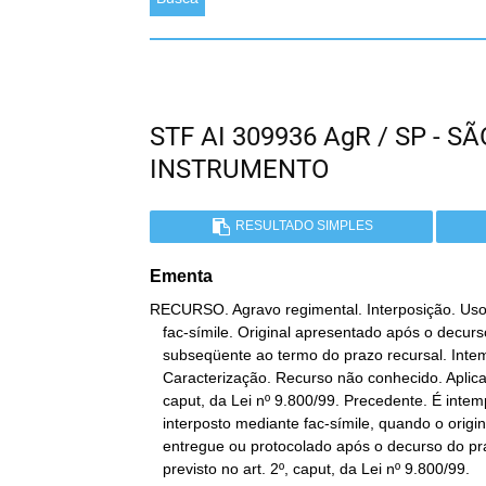
STF AI 309936 AgR / SP - 
INSTRUMENTO
RESULTADO SIMPLES
Ementa
RECURSO. Agravo regimental. Interposição. Uso
   fac-símile. Original apresentado após o decurso do qüinqüídio

   subseqüente ao termo do prazo recursal. Intempestividade.

   Caracterização. Recurso não conhecido. Aplicação do art. 2º,

   caput, da Lei nº 9.800/99. Precedente. É intempestivo o recurso

   interposto mediante fac-símile, quando o original da petição seja

   entregue ou protocolado após o decurso do prazo adicional

   previsto no art. 2º, caput, da Lei nº 9.800/99.