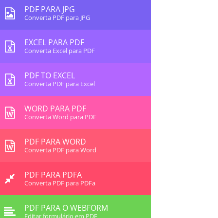
PDF PARA JPG
Converta PDF para JPG
EXCEL PARA PDF
Converta Excel para PDF
PDF TO EXCEL
Converta PDF para Excel
WORD PARA PDF
Converta Word para PDF
PDF PARA WORD
Converta PDF para Word
PDF PARA PDFA
Converta PDF para PDFa
PDF PARA O WEBFORM
Editar formulário em PDF