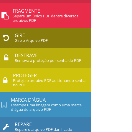
FRAGMENTE
Separe um único PDF dentre diversos
arquivos PDF
GIRE
Gire o Arquivo PDF
DESTRAVE
Remova a proteção por senha do PDF
PROTEGER
Proteja o arquivo PDF adicionando senha
no PDF
MARCA D`ÁGUA
Estampe uma imagem como uma marca
d`água do arquivo PDF
REPARE
Repare o arquivo PDF danificado