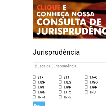
Jurisprudência
STF
STJ
TJAC
TJDF
TJES
TJGO
TJPI
TJPR
TJRR
TJRN
TJTO
TNU
TRF4
TRF5
Busca