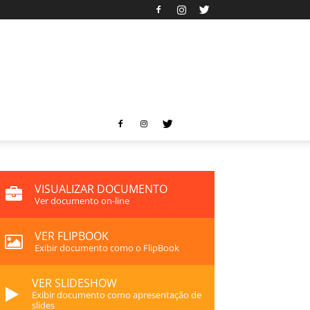
VISUALIZAR DOCUMENTO
Ver documento on-line
VER FLIPBOOK
Exibir documento como o FlipBook
VER SLIDESHOW
Exibir documento como apresentação de
slides