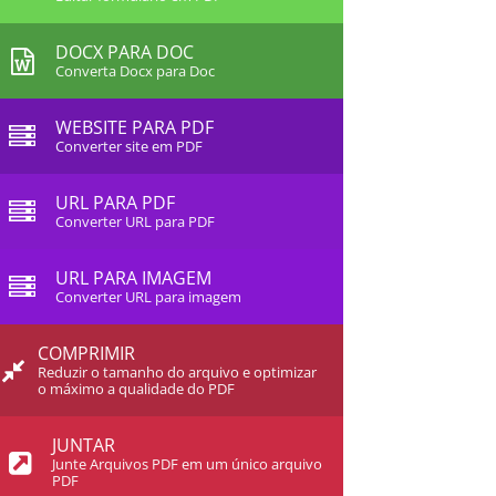
DOCX PARA DOC
Converta Docx para Doc
WEBSITE PARA PDF
Converter site em PDF
URL PARA PDF
Converter URL para PDF
URL PARA IMAGEM
Converter URL para imagem
COMPRIMIR
Reduzir o tamanho do arquivo e optimizar
o máximo a qualidade do PDF
JUNTAR
Junte Arquivos PDF em um único arquivo
PDF