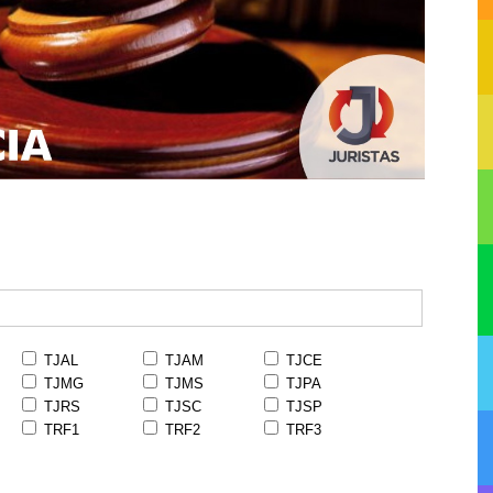
TJAL
TJAM
TJCE
TJMG
TJMS
TJPA
TJRS
TJSC
TJSP
TRF1
TRF2
TRF3