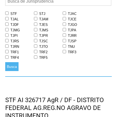
STF
STJ
TJAC
TJAL
TJAM
TJCE
TJDF
TJES
TJGO
TJMG
TJMS
TJPA
TJPI
TJPR
TJRR
TJRS
TJSC
TJSP
TJRN
TJTO
TNU
TRF1
TRF2
TRF3
TRF4
TRF5
Busca
STF AI 326717 AgR / DF - DISTRITO
FEDERAL AG.REG.NO AGRAVO DE
INSTRUMENTO