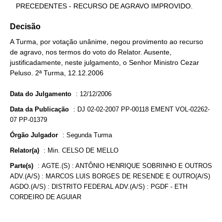
   PRECEDENTES - RECURSO DE AGRAVO IMPROVIDO.
Decisão
A Turma, por votação unânime, negou provimento ao recurso
de agravo, nos termos do voto do Relator. Ausente,
justificadamente, neste julgamento, o Senhor Ministro Cezar
Peluso. 2ª Turma, 12.12.2006
Data do Julgamento
:
12/12/2006
Data da Publicação
:
DJ 02-02-2007 PP-00118 EMENT VOL-02262-
07 PP-01379
Órgão Julgador
:
Segunda Turma
Relator(a)
:
Min. CELSO DE MELLO
Parte(s)
:
AGTE.(S) : ANTÔNIO HENRIQUE SOBRINHO E OUTROS
ADV.(A/S) : MARCOS LUIS BORGES DE RESENDE E OUTRO(A/S)
AGDO.(A/S) : DISTRITO FEDERAL ADV.(A/S) : PGDF - ETH
CORDEIRO DE AGUIAR