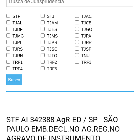
STF
STJ
TJAC
TJAL
TJAM
TJCE
TJDF
TJES
TJGO
TJMG
TJMS
TJPA
TJPI
TJPR
TJRR
TJRS
TJSC
TJSP
TJRN
TJTO
TNU
TRF1
TRF2
TRF3
TRF4
TRF5
Busca
STF AI 342388 AgR-ED / SP - SÃO
PAULO EMB.DECL.NO AG.REG.NO
AGRAVO DE INSTRUMENTO