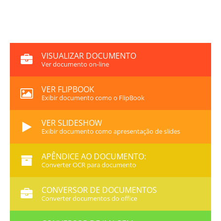
VISUALIZAR DOCUMENTO
Ver documento on-line
VER FLIPBOOK
Exibir documento como o FlipBook
VER SLIDESHOW
Exibir documento como apresentação de slides
APÊNDICE AO DOCUMENTO:
Converter OCR para documento
CONVERSOR DE DOCUMENTOS
Converter documentos do office