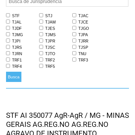
STF
STJ
TJAC
TJAL
TJAM
TJCE
TJDF
TJES
TJGO
TJMG
TJMS
TJPA
TJPI
TJPR
TJRR
TJRS
TJSC
TJSP
TJRN
TJTO
TNU
TRF1
TRF2
TRF3
TRF4
TRF5
Busca
STF AI 350077 AgR-AgR / MG - MINAS
GERAIS AG.REG.NO AG.REG.NO
AGRAVO DE INSTRUMENTO