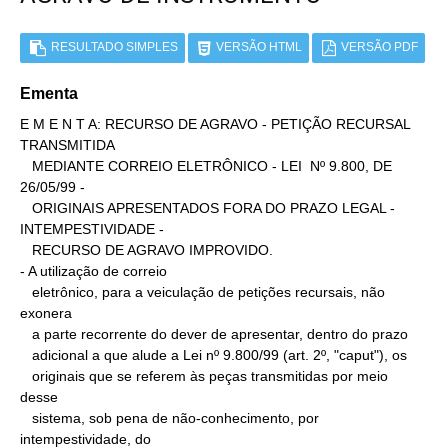
RESULTADO SIMPLES
VERSÃO HTML
VERSÃO PDF
Ementa
E M E N T A: RECURSO DE AGRAVO - PETIÇÃO RECURSAL 
TRANSMITIDA

   MEDIANTE CORREIO ELETRÔNICO - LEI  Nº 9.800, DE 
26/05/99 -

   ORIGINAIS APRESENTADOS FORA DO PRAZO LEGAL - 
INTEMPESTIVIDADE -

   RECURSO DE AGRAVO IMPROVIDO.

- A utilização de correio

   eletrônico, para a veiculação de petições recursais, não 
exonera

   a parte recorrente do dever de apresentar, dentro do prazo

   adicional a que alude a Lei nº 9.800/99 (art. 2º, "caput"), os

   originais que se referem às peças transmitidas por meio 
desse

   sistema, sob pena de não-conhecimento, por 
intempestividade, do
