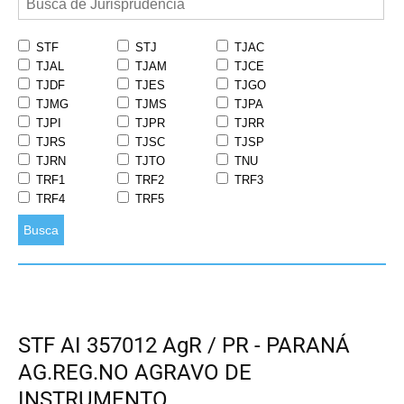
STF
STJ
TJAC
TJAL
TJAM
TJCE
TJDF
TJES
TJGO
TJMG
TJMS
TJPA
TJPI
TJPR
TJRR
TJRS
TJSC
TJSP
TJRN
TJTO
TNU
TRF1
TRF2
TRF3
TRF4
TRF5
Busca
STF AI 357012 AgR / PR - PARANÁ
AG.REG.NO AGRAVO DE
INSTRUMENTO