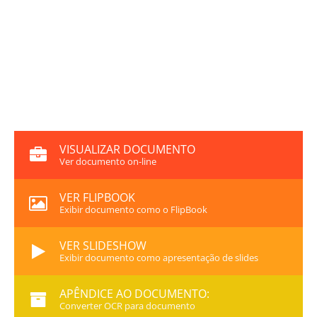
VISUALIZAR DOCUMENTO
Ver documento on-line
VER FLIPBOOK
Exibir documento como o FlipBook
VER SLIDESHOW
Exibir documento como apresentação de slides
APÊNDICE AO DOCUMENTO:
Converter OCR para documento