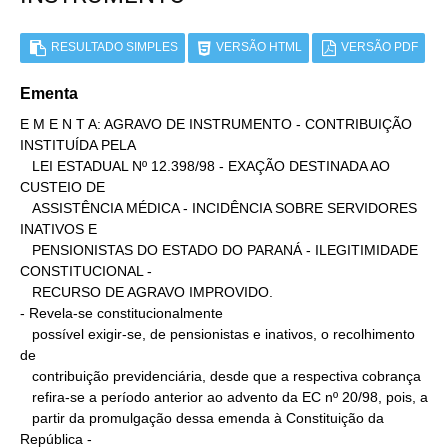
RESULTADO SIMPLES
VERSÃO HTML
VERSÃO PDF
Ementa
E M E N T A: AGRAVO DE INSTRUMENTO - CONTRIBUIÇÃO 
INSTITUÍDA PELA

   LEI ESTADUAL Nº 12.398/98 - EXAÇÃO DESTINADA AO 
CUSTEIO DE

   ASSISTÊNCIA MÉDICA - INCIDÊNCIA SOBRE SERVIDORES 
INATIVOS E

   PENSIONISTAS DO ESTADO DO PARANÁ - ILEGITIMIDADE 
CONSTITUCIONAL -

   RECURSO DE AGRAVO IMPROVIDO.

- Revela-se constitucionalmente

   possível exigir-se, de pensionistas e inativos, o recolhimento 
de

   contribuição previdenciária, desde que a respectiva cobrança

   refira-se a período anterior ao advento da EC nº 20/98, pois, a

   partir da promulgação dessa emenda à Constituição da 
República -
