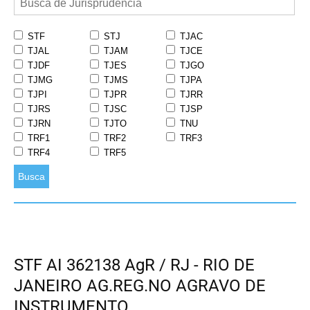
STF
STJ
TJAC
TJAL
TJAM
TJCE
TJDF
TJES
TJGO
TJMG
TJMS
TJPA
TJPI
TJPR
TJRR
TJRS
TJSC
TJSP
TJRN
TJTO
TNU
TRF1
TRF2
TRF3
TRF4
TRF5
Busca
STF AI 362138 AgR / RJ - RIO DE
JANEIRO AG.REG.NO AGRAVO DE
INSTRUMENTO