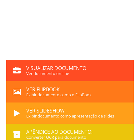
VISUALIZAR DOCUMENTO
Ver documento on-line
VER FLIPBOOK
Exibir documento como o FlipBook
VER SLIDESHOW
Exibir documento como apresentação de slides
APÊNDICE AO DOCUMENTO:
Converter OCR para documento