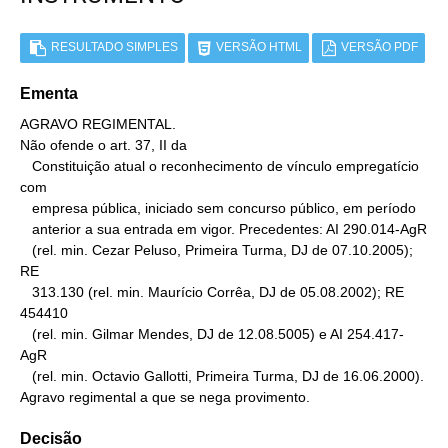
RESULTADO SIMPLES
VERSÃO HTML
VERSÃO PDF
Ementa
AGRAVO REGIMENTAL.

Não ofende o art. 37, II da

   Constituição atual o reconhecimento de vínculo empregatício 
com

   empresa pública, iniciado sem concurso público, em período

   anterior a sua entrada em vigor. Precedentes: AI 290.014-AgR

   (rel. min. Cezar Peluso, Primeira Turma, DJ de 07.10.2005); 
RE

   313.130 (rel. min. Maurício Corrêa, DJ de 05.08.2002); RE 
454410

   (rel. min. Gilmar Mendes, DJ de 12.08.5005) e AI 254.417-
AgR

   (rel. min. Octavio Gallotti, Primeira Turma, DJ de 16.06.2000).

Agravo regimental a que se nega provimento.
Decisão