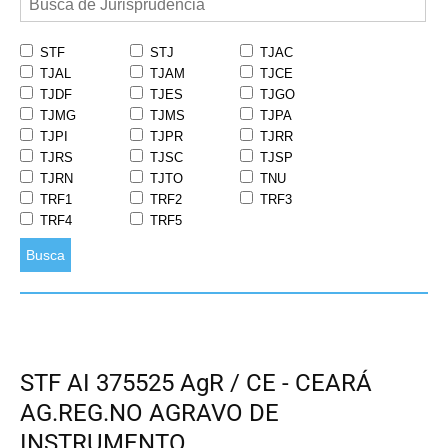
STF
STJ
TJAC
TJAL
TJAM
TJCE
TJDF
TJES
TJGO
TJMG
TJMS
TJPA
TJPI
TJPR
TJRR
TJRS
TJSC
TJSP
TJRN
TJTO
TNU
TRF1
TRF2
TRF3
TRF4
TRF5
Busca
STF AI 375525 AgR / CE - CEARÁ
AG.REG.NO AGRAVO DE
INSTRUMENTO