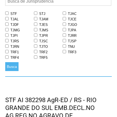
STF
STJ
TJAC
TJAL
TJAM
TJCE
TJDF
TJES
TJGO
TJMG
TJMS
TJPA
TJPI
TJPR
TJRR
TJRS
TJSC
TJSP
TJRN
TJTO
TNU
TRF1
TRF2
TRF3
TRF4
TRF5
Busca
STF AI 382298 AgR-ED / RS - RIO
GRANDE DO SUL EMB.DECL.NO
AG.REG.NO AGRAVO DE