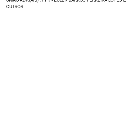
UNIÃO ADV.(A/S) : PFN - EULER BARROS FERREIRA LOPES E
OUTROS