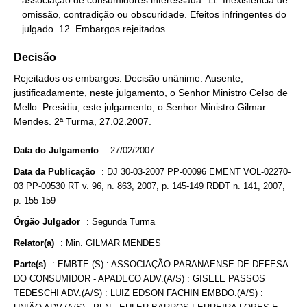
   associação de consumidores interessada. 11. Inexistência de

   omissão, contradição ou obscuridade. Efeitos infringentes do

   julgado. 12. Embargos rejeitados.
Decisão
Rejeitados os embargos. Decisão unânime. Ausente,
justificadamente, neste julgamento, o Senhor Ministro Celso de
Mello. Presidiu, este julgamento, o Senhor Ministro Gilmar
Mendes. 2ª Turma, 27.02.2007.
Data do Julgamento
:
27/02/2007
Data da Publicação
:
DJ 30-03-2007 PP-00096 EMENT VOL-02270-
03 PP-00530 RT v. 96, n. 863, 2007, p. 145-149 RDDT n. 141, 2007,
p. 155-159
Órgão Julgador
:
Segunda Turma
Relator(a)
:
Min. GILMAR MENDES
Parte(s)
:
EMBTE.(S) : ASSOCIAÇÃO PARANAENSE DE DEFESA
DO CONSUMIDOR - APADECO ADV.(A/S) : GISELE PASSOS
TEDESCHI ADV.(A/S) : LUIZ EDSON FACHIN EMBDO.(A/S) :