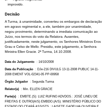
   improvido.
Decisão
A Turma, à unanimidade, converteu os embargos de declaração
em agravo regimental e, a ele, também por unanimidade,
negou provimento, determinando a imediata comunicação ao
Juízo, nos termos do voto da Relatora. Ausentes,
justificadamente, neste julgamento, os Senhores Ministros Eros
Grau e Celso de Mello. Presidiu, este julgamento, a Senhora
Ministra Ellen Gracie. 2ª Turma, 14.10.2008.
Data do Julgamento
:
14/10/2008
Data da Publicação
:
DJe-216 DIVULG 13-11-2008 PUBLIC 14-11-
2008 EMENT VOL-02341-05 PP-00958
Órgão Julgador
:
Segunda Turma
Relator(a)
:
Min. ELLEN GRACIE
Parte(s)
:
EMBTE.(S): LUIZ RUFINO ADVDOS.: JOSÉ LINEU DE
FREITAS E OUTRO(A/S) EMBDO.(A/S): MINISTÉRIO PÚBLICO DO
ESTADO DO CEARÁ ASSISTS.: LAISETE GADELHA OLIVEIRA E