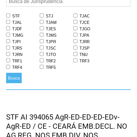
STF
STJ
TJAC
TJAL
TJAM
TJCE
TJDF
TJES
TJGO
TJMG
TJMS
TJPA
TJPI
TJPR
TJRR
TJRS
TJSC
TJSP
TJRN
TJTO
TNU
TRF1
TRF2
TRF3
TRF4
TRF5
Busca
STF AI 394065 AgR-ED-ED-ED-EDv-
AgR-ED / CE - CEARÁ EMB.DECL. NO
AG.REG. NOS EMB.DIV. NOS