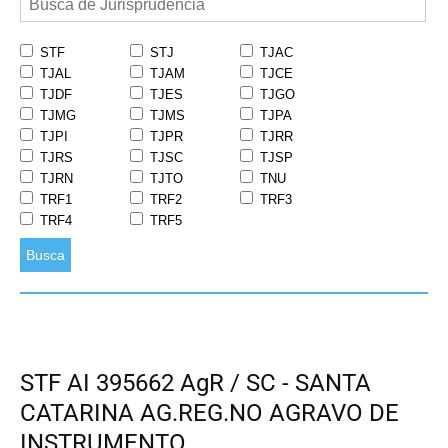
STF
STJ
TJAC
TJAL
TJAM
TJCE
TJDF
TJES
TJGO
TJMG
TJMS
TJPA
TJPI
TJPR
TJRR
TJRS
TJSC
TJSP
TJRN
TJTO
TNU
TRF1
TRF2
TRF3
TRF4
TRF5
Busca
STF AI 395662 AgR / SC - SANTA
CATARINA AG.REG.NO AGRAVO DE
INSTRUMENTO