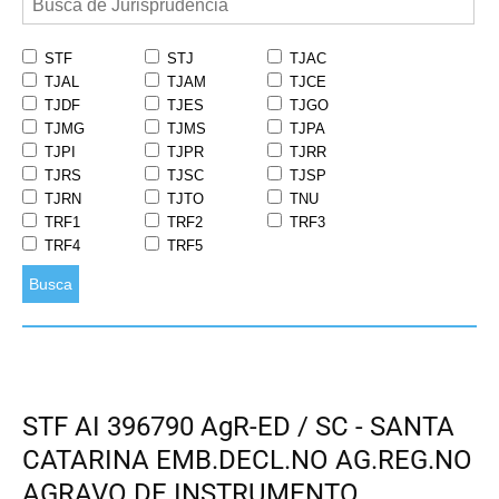
STF
STJ
TJAC
TJAL
TJAM
TJCE
TJDF
TJES
TJGO
TJMG
TJMS
TJPA
TJPI
TJPR
TJRR
TJRS
TJSC
TJSP
TJRN
TJTO
TNU
TRF1
TRF2
TRF3
TRF4
TRF5
Busca
STF AI 396790 AgR-ED / SC - SANTA
CATARINA EMB.DECL.NO AG.REG.NO
AGRAVO DE INSTRUMENTO