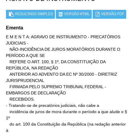
RESULTADO SIMPLES
VERSÃO HTML
VERSÃO PDF
Ementa
E M E N T A: AGRAVO DE INSTRUMENTO - PRECATÓRIOS 
JUDICIAIS -

   NÃO-INCIDÊNCIA DE JUROS MORATÓRIOS DURANTE O 
PERÍODO A QUE SE

   REFERE O ART. 100, § 1º, DA CONSTITUIÇÃO DA 
REPÚBLICA, NA REDAÇÃO

   ANTERIOR AO ADVENTO DA EC Nº 30/2000 - DIRETRIZ 
JURISPRUDENCIAL

   FIRMADA PELO SUPREMO TRIBUNAL FEDERAL - 
EMBARGOS DE DECLARAÇÃO

   RECEBIDOS.

- Tratando-se de precatórios judiciais, não cabe a

   incidência de juros de mora durante o período a que alude o § 
1º

   do art. 100 da Constituição da República (na redação anterior 
à
