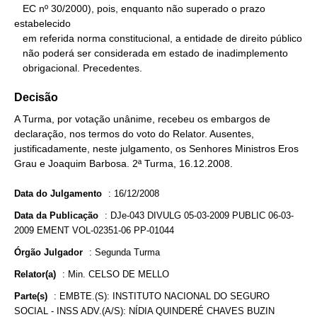
   EC nº 30/2000), pois, enquanto não superado o prazo 
estabelecido

   em referida norma constitucional, a entidade de direito público

   não poderá ser considerada em estado de inadimplemento

   obrigacional. Precedentes.
Decisão
A Turma, por votação unânime, recebeu os embargos de
declaração, nos termos do voto do Relator. Ausentes,
justificadamente, neste julgamento, os Senhores Ministros Eros
Grau e Joaquim Barbosa. 2ª Turma, 16.12.2008.
Data do Julgamento
:
16/12/2008
Data da Publicação
:
DJe-043 DIVULG 05-03-2009 PUBLIC 06-03-
2009 EMENT VOL-02351-06 PP-01044
Órgão Julgador
:
Segunda Turma
Relator(a)
:
Min. CELSO DE MELLO
Parte(s)
:
EMBTE.(S): INSTITUTO NACIONAL DO SEGURO
SOCIAL - INSS ADV.(A/S): NÍDIA QUINDERÉ CHAVES BUZIN