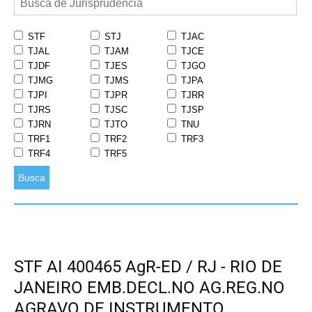
STF
STJ
TJAC
TJAL
TJAM
TJCE
TJDF
TJES
TJGO
TJMG
TJMS
TJPA
TJPI
TJPR
TJRR
TJRS
TJSC
TJSP
TJRN
TJTO
TNU
TRF1
TRF2
TRF3
TRF4
TRF5
Busca
STF AI 400465 AgR-ED / RJ - RIO DE
JANEIRO EMB.DECL.NO AG.REG.NO
AGRAVO DE INSTRUMENTO