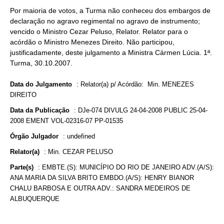
Por maioria de votos, a Turma não conheceu dos embargos de
declaração no agravo regimental no agravo de instrumento;
vencido o Ministro Cezar Peluso, Relator. Relator para o
acórdão o Ministro Menezes Direito. Não participou,
justificadamente, deste julgamento a Ministra Cármen Lúcia. 1ª.
Turma, 30.10.2007.
Data do Julgamento
:
Relator(a) p/ Acórdão: Min. MENEZES
DIREITO
Data da Publicação
:
DJe-074 DIVULG 24-04-2008 PUBLIC 25-04-
2008 EMENT VOL-02316-07 PP-01535
Órgão Julgador
:
undefined
Relator(a)
:
Min. CEZAR PELUSO
Parte(s)
:
EMBTE.(S): MUNICÍPIO DO RIO DE JANEIRO ADV.(A/S):
ANA MARIA DA SILVA BRITO EMBDO.(A/S): HENRY BIANOR
CHALU BARBOSA E OUTRA ADV.: SANDRA MEDEIROS DE
ALBUQUERQUE