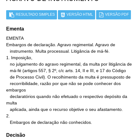
RESULTADO SIMPLES
VERSÃO HTML
VERSÃO PDF
Ementa
EMENTA

Embargos de declaração. Agravo regimental. Agravo de

   instrumento. Multa processual. Litigância de má-fé.

1. Imposição,

   no julgamento do agravo regimental, da multa por litigância de

   má-fé (artigos 557, § 2º, c/c arts. 14, II e III, e 17 do Código

   de Processo Civil). O recolhimento da multa é pressuposto de

   recorribilidade, razão por que não se pode conhecer dos 
embargos

   declaratórios quando não efetuado o respectivo depósito da 
multa

   aplicada, ainda que o recurso objetive o seu afastamento.

2.

   Embargos de declaração não conhecidos.
Decisão