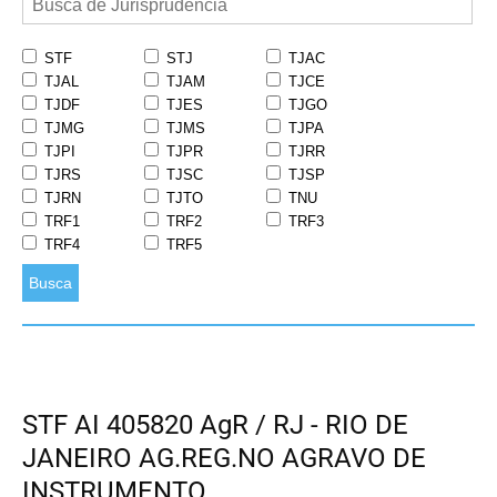
STF
STJ
TJAC
TJAL
TJAM
TJCE
TJDF
TJES
TJGO
TJMG
TJMS
TJPA
TJPI
TJPR
TJRR
TJRS
TJSC
TJSP
TJRN
TJTO
TNU
TRF1
TRF2
TRF3
TRF4
TRF5
Busca
STF AI 405820 AgR / RJ - RIO DE
JANEIRO AG.REG.NO AGRAVO DE
INSTRUMENTO