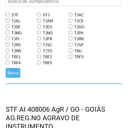
STF
STJ
TJAC
TJAL
TJAM
TJCE
TJDF
TJES
TJGO
TJMG
TJMS
TJPA
TJPI
TJPR
TJRR
TJRS
TJSC
TJSP
TJRN
TJTO
TNU
TRF1
TRF2
TRF3
TRF4
TRF5
Busca
STF AI 408006 AgR / GO - GOIÁS
AG.REG.NO AGRAVO DE
INSTRUMENTO