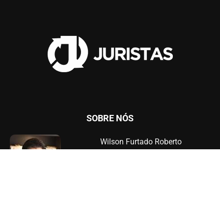
SOBRE NÓS
Wilson Furtado Roberto
Av. Júlia Freire, 1200, Sala 904,
Expedicionários, João Pessoa - PB
Telefone: (83) 3567-9000 - 9 9964-6000
Advogado militante, Administrador de Empresas pela Universidade
Federal da Paraíba, MBA em Gestão Empresarial pela Fundação Getúlio
Vargas, professor, palestrante, empresário, Bacharel em Direito pelo