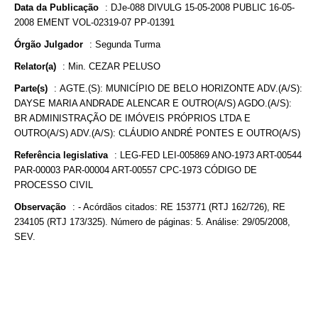
Data da Publicação
:
DJe-088 DIVULG 15-05-2008 PUBLIC 16-05-
2008 EMENT VOL-02319-07 PP-01391
Órgão Julgador
:
Segunda Turma
Relator(a)
:
Min. CEZAR PELUSO
Parte(s)
:
AGTE.(S): MUNICÍPIO DE BELO HORIZONTE ADV.(A/S):
DAYSE MARIA ANDRADE ALENCAR E OUTRO(A/S) AGDO.(A/S):
BR ADMINISTRAÇÃO DE IMÓVEIS PRÓPRIOS LTDA E
OUTRO(A/S) ADV.(A/S): CLÁUDIO ANDRÉ PONTES E OUTRO(A/S)
Referência legislativa
:
LEG-FED LEI-005869 ANO-1973 ART-00544
PAR-00003 PAR-00004 ART-00557 CPC-1973 CÓDIGO DE
PROCESSO CIVIL
Observação
:
- Acórdãos citados: RE 153771 (RTJ 162/726), RE
234105 (RTJ 173/325). Número de páginas: 5. Análise: 29/05/2008,
SEV.