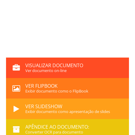
VISUALIZAR DOCUMENTO
Ver documento on-line
VER FLIPBOOK
Exibir documento como o FlipBook
VER SLIDESHOW
Exibir documento como apresentação de slides
APÊNDICE AO DOCUMENTO:
Converter OCR para documento