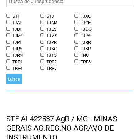
STF
STJ
TJAC
TJAL
TJAM
TJCE
TJDF
TJES
TJGO
TJMG
TJMS
TJPA
TJPI
TJPR
TJRR
TJRS
TJSC
TJSP
TJRN
TJTO
TNU
TRF1
TRF2
TRF3
TRF4
TRF5
Busca
STF AI 422537 AgR / MG - MINAS
GERAIS AG.REG.NO AGRAVO DE
INSTRUMENTO