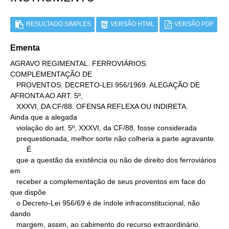
RESULTADO SIMPLES
VERSÃO HTML
VERSÃO PDF
Ementa
AGRAVO REGIMENTAL. FERROVIÁRIOS. 
COMPLEMENTAÇÃO DE

   PROVENTOS. DECRETO-LEI 956/1969. ALEGAÇÃO DE 
AFRONTA AO ART. 5º,

   XXXVI, DA CF/88. OFENSA REFLEXA OU INDIRETA.

Ainda que a alegada

   violação do art. 5º, XXXVI, da CF/88, fosse considerada

   prequestionada, melhor sorte não colheria a parte agravante.

        É

   que a questão da existência ou não de direito dos ferroviários 
em

   receber a complementação de seus proventos em face do 
que dispõe

   o Decreto-Lei 956/69 é de índole infraconstitucional, não 
dando

   margem, assim, ao cabimento do recurso extraordinário.
