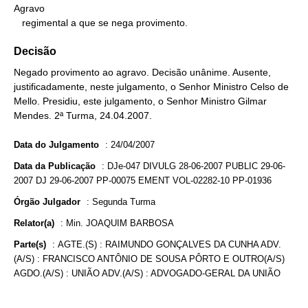
Agravo

   regimental a que se nega provimento.
Decisão
Negado provimento ao agravo. Decisão unânime. Ausente,
justificadamente, neste julgamento, o Senhor Ministro Celso de
Mello. Presidiu, este julgamento, o Senhor Ministro Gilmar
Mendes. 2ª Turma, 24.04.2007.
Data do Julgamento
:
24/04/2007
Data da Publicação
:
DJe-047 DIVULG 28-06-2007 PUBLIC 29-06-
2007 DJ 29-06-2007 PP-00075 EMENT VOL-02282-10 PP-01936
Órgão Julgador
:
Segunda Turma
Relator(a)
:
Min. JOAQUIM BARBOSA
Parte(s)
:
AGTE.(S) : RAIMUNDO GONÇALVES DA CUNHA ADV.
(A/S) : FRANCISCO ANTÔNIO DE SOUSA PÔRTO E OUTRO(A/S)
AGDO.(A/S) : UNIÃO ADV.(A/S) : ADVOGADO-GERAL DA UNIÃO