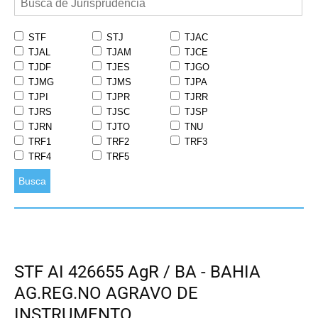
STF
STJ
TJAC
TJAL
TJAM
TJCE
TJDF
TJES
TJGO
TJMG
TJMS
TJPA
TJPI
TJPR
TJRR
TJRS
TJSC
TJSP
TJRN
TJTO
TNU
TRF1
TRF2
TRF3
TRF4
TRF5
Busca
STF AI 426655 AgR / BA - BAHIA
AG.REG.NO AGRAVO DE
INSTRUMENTO