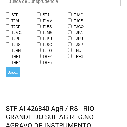
STF
STJ
TJAC
TJAL
TJAM
TJCE
TJDF
TJES
TJGO
TJMG
TJMS
TJPA
TJPI
TJPR
TJRR
TJRS
TJSC
TJSP
TJRN
TJTO
TNU
TRF1
TRF2
TRF3
TRF4
TRF5
Busca
STF AI 426840 AgR / RS - RIO
GRANDE DO SUL AG.REG.NO
AGRAVO DE INSTRUMENTO