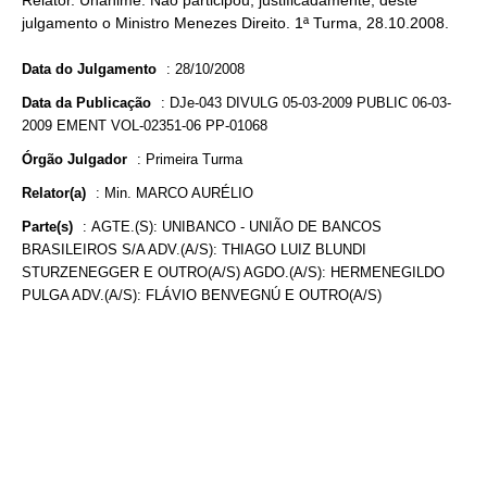
Relator. Unânime. Não participou, justificadamente, deste
julgamento o Ministro Menezes Direito. 1ª Turma, 28.10.2008.
Data do Julgamento
:
28/10/2008
Data da Publicação
:
DJe-043 DIVULG 05-03-2009 PUBLIC 06-03-
2009 EMENT VOL-02351-06 PP-01068
Órgão Julgador
:
Primeira Turma
Relator(a)
:
Min. MARCO AURÉLIO
Parte(s)
:
AGTE.(S): UNIBANCO - UNIÃO DE BANCOS
BRASILEIROS S/A ADV.(A/S): THIAGO LUIZ BLUNDI
STURZENEGGER E OUTRO(A/S) AGDO.(A/S): HERMENEGILDO
PULGA ADV.(A/S): FLÁVIO BENVEGNÚ E OUTRO(A/S)