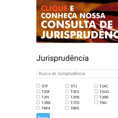
Jurisprudência
STF
STJ
TJAC
TJDF
TJES
TJGO
TJPI
TJPR
TJRR
TJRN
TJTO
TNU
TRF4
TRF5
Busca