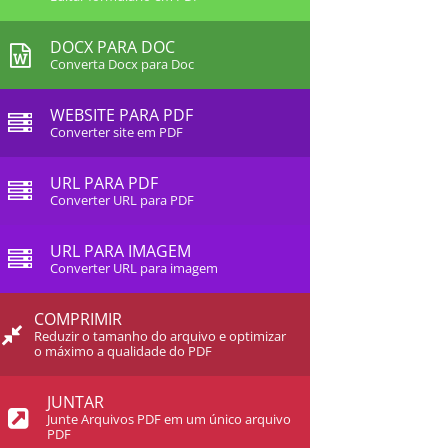
DOCX PARA DOC
Converta Docx para Doc
WEBSITE PARA PDF
Converter site em PDF
URL PARA PDF
Converter URL para PDF
URL PARA IMAGEM
Converter URL para imagem
COMPRIMIR
Reduzir o tamanho do arquivo e optimizar
o máximo a qualidade do PDF
JUNTAR
Junte Arquivos PDF em um único arquivo
PDF