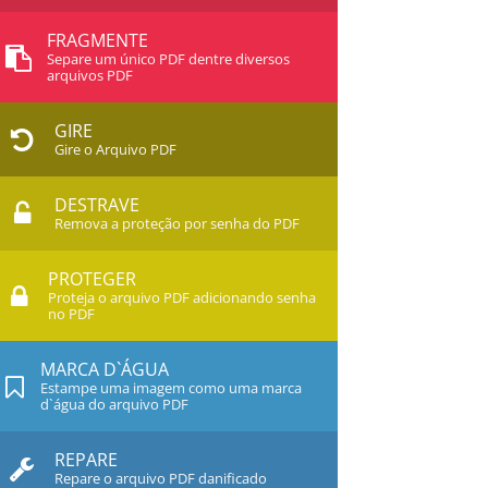
FRAGMENTE
Separe um único PDF dentre diversos
arquivos PDF
GIRE
Gire o Arquivo PDF
DESTRAVE
Remova a proteção por senha do PDF
PROTEGER
Proteja o arquivo PDF adicionando senha
no PDF
MARCA D`ÁGUA
Estampe uma imagem como uma marca
d`água do arquivo PDF
REPARE
Repare o arquivo PDF danificado