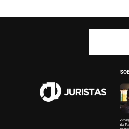
SO
Advog
da Pa