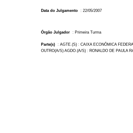
Data do Julgamento
:
22/05/2007
Órgão Julgador
:
Primeira Turma
Parte(s)
:
AGTE.(S) : CAIXA ECONÔMICA FEDERAL
OUTRO(A/S) AGDO.(A/S) : RONALDO DE PAULA RA