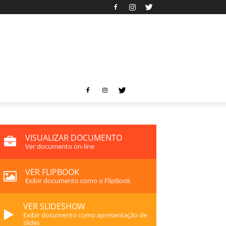
VISUALIZAR DOCUMENTO
Ver documento on-line
VER FLIPBOOK
Exibir documento como o FlipBook
VER SLIDESHOW
Exibir documento como apresentação de
slides