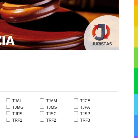
TJAL
TJAM
TJCE
TJMG
TJMS
TJPA
TJRS
TJSC
TJSP
TRF1
TRF2
TRF3