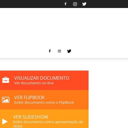
VISUALIZAR DOCUMENTO
Ver documento on-line
VER FLIPBOOK
Exibir documento como o FlipBook
VER SLIDESHOW
Exibir documento como apresentação de
slides