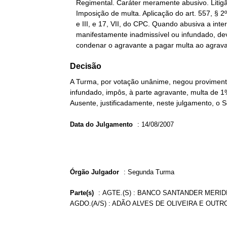
   Regimental. Caráter meramente abusivo. Litigância de má-fé.

   Imposição de multa. Aplicação do art. 557, § 2º, cc. arts. 14, II

   e III, e 17, VII, do CPC. Quando abusiva a interposição de agravo,

   manifestamente inadmissível ou infundado, deve o Tribunal

   condenar o agravante a pagar multa ao agrav
Decisão
A Turma, por votação unânime, negou provimento
infundado, impôs, à parte agravante, multa de 1
Ausente, justificadamente, neste julgamento, o 
Data do Julgamento
:
14/08/2007
Órgão Julgador
:
Segunda Turma
Parte(s)
:
AGTE.(S) : BANCO SANTANDER MERIDI
AGDO.(A/S) : ADÃO ALVES DE OLIVEIRA E OUTRO