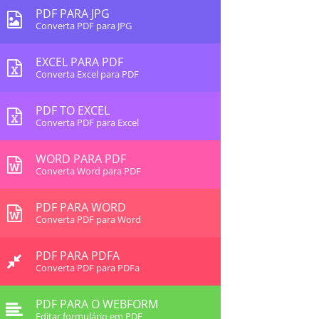
PDF PARA JPG
Converta PDF para JPG
EXCEL PARA PDF
Converta Excel para PDF
PDF TO EXCEL
Converta PDF para Excel
WORD PARA PDF
Converta Word para PDF
PDF PARA WORD
Converta PDF para Word
PDF PARA PDFA
Converta PDF para PDFa
PDF PARA O WEBFORM
Editar formulário em PDF