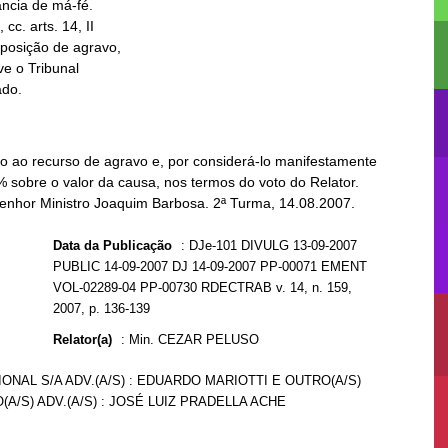
ado.
 ao recurso de agravo e, por considerá-lo manifestamente
% sobre o valor da causa, nos termos do voto do Relator.
Senhor Ministro Joaquim Barbosa. 2ª Turma, 14.08.2007.
Data da Publicação
:
DJe-101 DIVULG 13-09-2007
PUBLIC 14-09-2007 DJ 14-09-2007 PP-00071 EMENT
VOL-02289-04 PP-00730 RDECTRAB v. 14, n. 159,
2007, p. 136-139
Relator(a)
:
Min. CEZAR PELUSO
ONAL S/A ADV.(A/S) : EDUARDO MARIOTTI E OUTRO(A/S)
(A/S) ADV.(A/S) : JOSÉ LUIZ PRADELLA ACHE