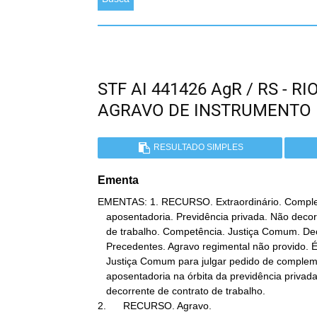
STF AI 441426 AgR / RS - 
AGRAVO DE INSTRUMENTO
RESULTADO SIMPLES
Ementa
EMENTAS: 1. RECURSO. Extraordinário. Comple
   aposentadoria. Previdência privada. Não decorrência do contrato

   de trabalho. Competência. Justiça Comum. Decisão mantida.

   Precedentes. Agravo regimental não provido. É competente a

   Justiça Comum para julgar pedido de complementação de

   aposentadoria na órbita da previdência privada, quando não

   decorrente de contrato de trabalho.

2.      RECURSO. Agravo.
