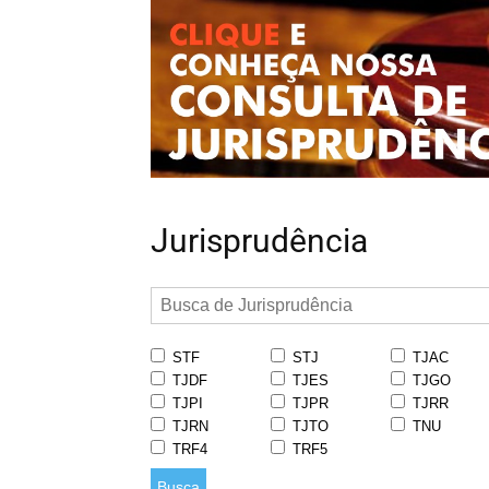
Jurisprudência
STF
STJ
TJAC
TJDF
TJES
TJGO
TJPI
TJPR
TJRR
TJRN
TJTO
TNU
TRF4
TRF5
Busca