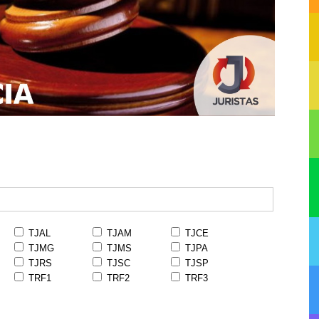
TJAL
TJAM
TJCE
TJMG
TJMS
TJPA
TJRS
TJSC
TJSP
TRF1
TRF2
TRF3