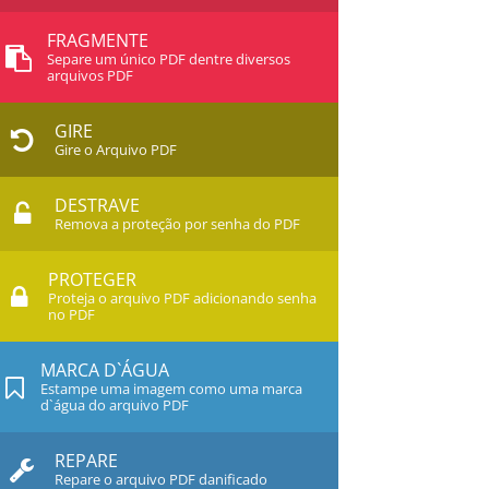
FRAGMENTE
Separe um único PDF dentre diversos
arquivos PDF
GIRE
Gire o Arquivo PDF
DESTRAVE
Remova a proteção por senha do PDF
PROTEGER
Proteja o arquivo PDF adicionando senha
no PDF
MARCA D`ÁGUA
Estampe uma imagem como uma marca
d`água do arquivo PDF
REPARE
Repare o arquivo PDF danificado