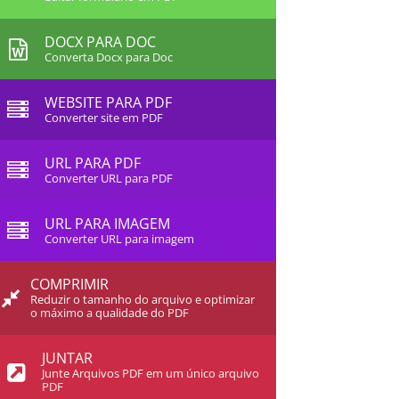
DOCX PARA DOC
Converta Docx para Doc
WEBSITE PARA PDF
Converter site em PDF
URL PARA PDF
Converter URL para PDF
URL PARA IMAGEM
Converter URL para imagem
COMPRIMIR
Reduzir o tamanho do arquivo e optimizar
o máximo a qualidade do PDF
JUNTAR
Junte Arquivos PDF em um único arquivo
PDF