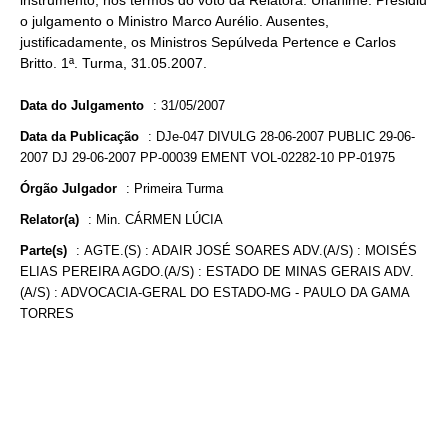
instrumento, nos termos do voto da Relatora. Unânime. Presidiu
o julgamento o Ministro Marco Aurélio. Ausentes,
justificadamente, os Ministros Sepúlveda Pertence e Carlos
Britto. 1ª. Turma, 31.05.2007.
Data do Julgamento
:
31/05/2007
Data da Publicação
:
DJe-047 DIVULG 28-06-2007 PUBLIC 29-06-
2007 DJ 29-06-2007 PP-00039 EMENT VOL-02282-10 PP-01975
Órgão Julgador
:
Primeira Turma
Relator(a)
:
Min. CÁRMEN LÚCIA
Parte(s)
:
AGTE.(S) : ADAIR JOSÉ SOARES ADV.(A/S) : MOISÉS
ELIAS PEREIRA AGDO.(A/S) : ESTADO DE MINAS GERAIS ADV.
(A/S) : ADVOCACIA-GERAL DO ESTADO-MG - PAULO DA GAMA
TORRES