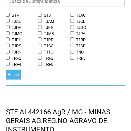
STF
STJ
TJAC
TJAL
TJAM
TJCE
TJDF
TJES
TJGO
TJMG
TJMS
TJPA
TJPI
TJPR
TJRR
TJRS
TJSC
TJSP
TJRN
TJTO
TNU
TRF1
TRF2
TRF3
TRF4
TRF5
Busca
STF AI 442166 AgR / MG - MINAS
GERAIS AG.REG.NO AGRAVO DE
INSTRUMENTO