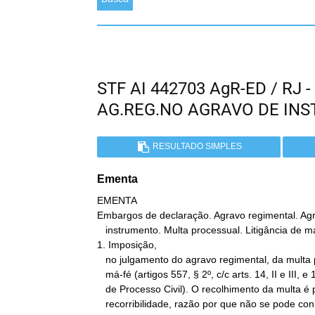
STF AI 442703 AgR-ED / RJ
AG.REG.NO AGRAVO DE IN
RESULTADO SIMPLES
Ementa
EMENTA

Embargos de declaração. Agravo regimental. Agr
   instrumento. Multa processual. Litigância de má-fé.

1. Imposição,

   no julgamento do agravo regimental, da multa por litigância de

   má-fé (artigos 557, § 2º, c/c arts. 14, II e III, e 17 do Código

   de Processo Civil). O recolhimento da multa é pressuposto de

   recorribilidade, razão por que não se pode conhecer dos embargos
