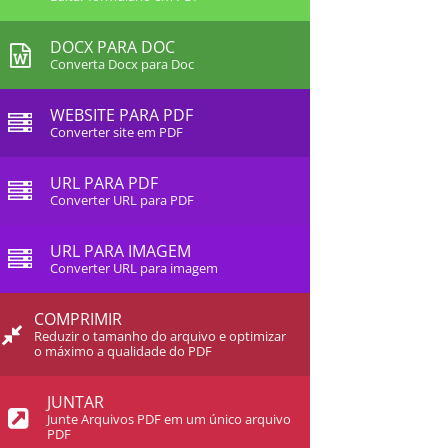
DOCX PARA DOC
Converta Docx para Doc
WEBSITE PARA PDF
Converter site em PDF
URL PARA PDF
Converter URL para PDF
URL PARA IMAGEM
Converter URL para imagem
COMPRIMIR
Reduzir o tamanho do arquivo e optimizar
o máximo a qualidade do PDF
JUNTAR
Junte Arquivos PDF em um único arquivo
PDF