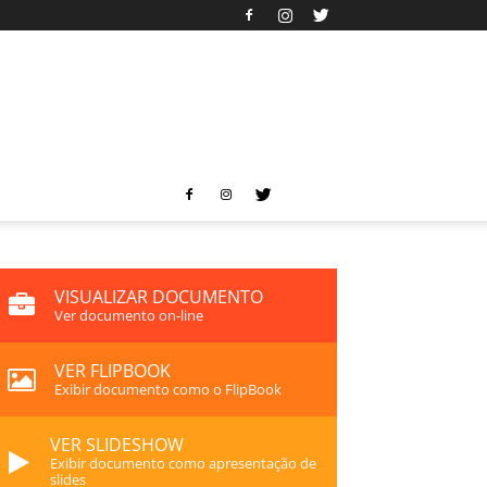
VISUALIZAR DOCUMENTO
Ver documento on-line
VER FLIPBOOK
Exibir documento como o FlipBook
VER SLIDESHOW
Exibir documento como apresentação de
slides