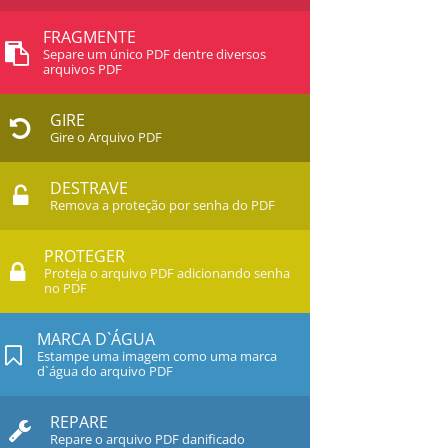
FRAGMENTE
Separe um único PDF dentre diversos
arquivos PDF
GIRE
Gire o Arquivo PDF
DESTRAVE
Remova a proteção por senha do PDF
PROTEGER
Proteja o arquivo PDF adicionando senha
no PDF
MARCA D`ÁGUA
Estampe uma imagem como uma marca
d`água do arquivo PDF
REPARE
Repare o arquivo PDF danificado