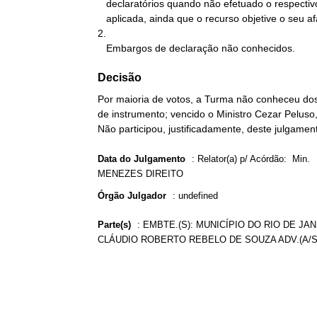
   declaratórios quando não efetuado o respectivo depósito da multa

   aplicada, ainda que o recurso objetive o seu afastamento.

2.

   Embargos de declaração não conhecidos.
Decisão
Por maioria de votos, a Turma não conheceu do
de instrumento; vencido o Ministro Cezar Peluso,
Não participou, justificadamente, deste julgame
Data do Julgamento
:
Relator(a) p/ Acórdão: Min.
MENEZES DIREITO
Órgão Julgador
:
undefined
Parte(s)
:
EMBTE.(S): MUNICÍPIO DO RIO DE JAN
CLÁUDIO ROBERTO REBELO DE SOUZA ADV.(A/