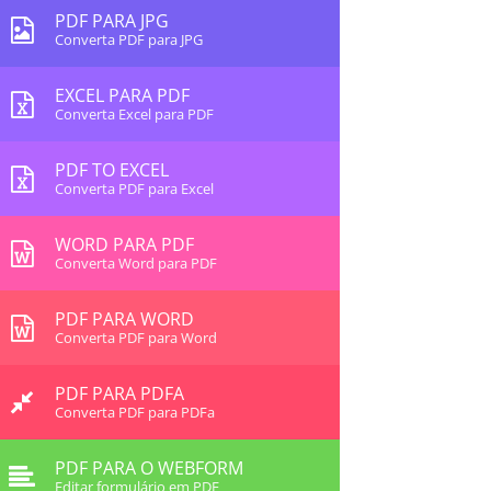
PDF PARA JPG
Converta PDF para JPG
EXCEL PARA PDF
Converta Excel para PDF
PDF TO EXCEL
Converta PDF para Excel
WORD PARA PDF
Converta Word para PDF
PDF PARA WORD
Converta PDF para Word
PDF PARA PDFA
Converta PDF para PDFa
PDF PARA O WEBFORM
Editar formulário em PDF