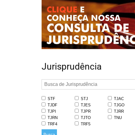
Jurisprudência
STF
STJ
TJAC
TJDF
TJES
TJGO
TJPI
TJPR
TJRR
TJRN
TJTO
TNU
TRF4
TRF5
Busca