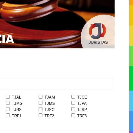
TJAL
TJAM
TJCE
TJMG
TJMS
TJPA
TJRS
TJSC
TJSP
TRF1
TRF2
TRF3