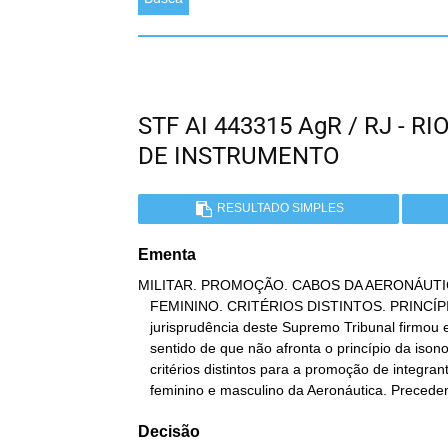
STF AI 443315 AgR / RJ - 
DE INSTRUMENTO
RESULTADO SIMPLES
Ementa
MILITAR. PROMOÇÃO. CABOS DA AERONÁUTI
   FEMININO. CRITÉRIOS DISTINTOS. PRINCÍPIO DA ISONOMIA. A

   jurisprudência deste Supremo Tribunal firmou entendimento no

   sentido de que não afronta o princípio da isonomia a adoção de

   critérios distintos para a promoção de integrantes do corpo

   feminino e masculino da Aeronáutica. Precede
Decisão