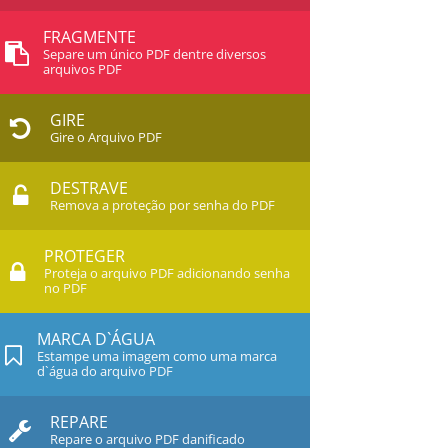
FRAGMENTE
Separe um único PDF dentre diversos
arquivos PDF
GIRE
Gire o Arquivo PDF
DESTRAVE
Remova a proteção por senha do PDF
PROTEGER
Proteja o arquivo PDF adicionando senha
no PDF
MARCA D`ÁGUA
Estampe uma imagem como uma marca
d`água do arquivo PDF
REPARE
Repare o arquivo PDF danificado