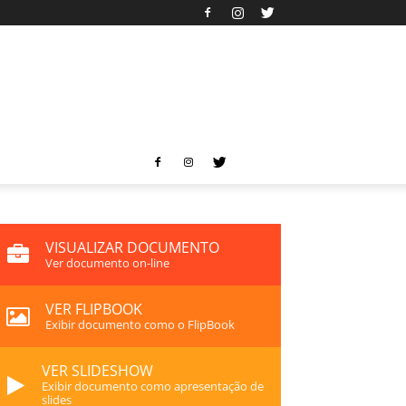
VISUALIZAR DOCUMENTO
Ver documento on-line
VER FLIPBOOK
Exibir documento como o FlipBook
VER SLIDESHOW
Exibir documento como apresentação de
slides