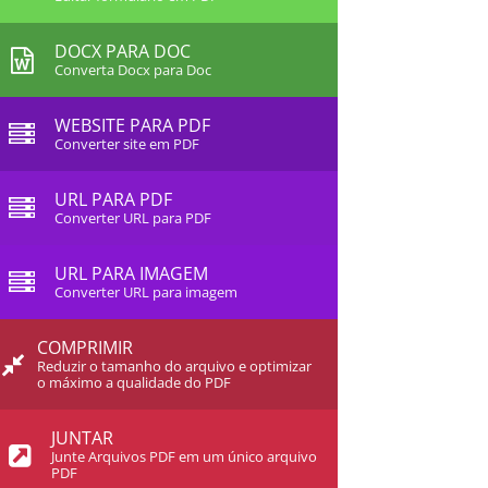
DOCX PARA DOC
Converta Docx para Doc
WEBSITE PARA PDF
Converter site em PDF
URL PARA PDF
Converter URL para PDF
URL PARA IMAGEM
Converter URL para imagem
COMPRIMIR
Reduzir o tamanho do arquivo e optimizar
o máximo a qualidade do PDF
JUNTAR
Junte Arquivos PDF em um único arquivo
PDF