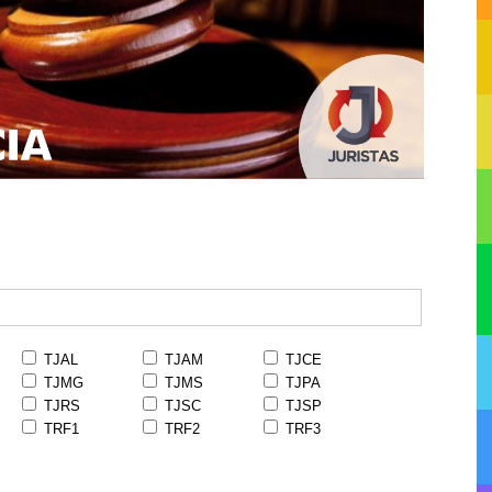
TJAL
TJAM
TJCE
TJMG
TJMS
TJPA
TJRS
TJSC
TJSP
TRF1
TRF2
TRF3