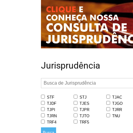
Jurisprudência
STF
STJ
TJAC
TJDF
TJES
TJGO
TJPI
TJPR
TJRR
TJRN
TJTO
TNU
TRF4
TRF5
Busca