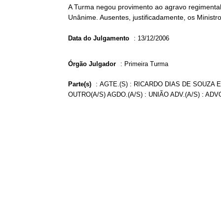
A Turma negou provimento ao agravo regimental 
Unânime. Ausentes, justificadamente, os Ministro
Data do Julgamento
:
13/12/2006
Órgão Julgador
:
Primeira Turma
Parte(s)
:
AGTE.(S) : RICARDO DIAS DE SOUZA E
OUTRO(A/S) AGDO.(A/S) : UNIÃO ADV.(A/S) : A