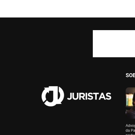
SO
Advog
da Pa