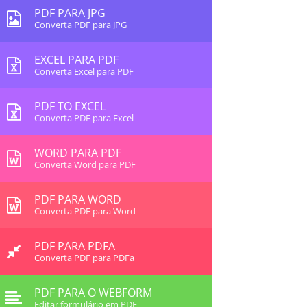
PDF PARA JPG
Converta PDF para JPG
EXCEL PARA PDF
Converta Excel para PDF
PDF TO EXCEL
Converta PDF para Excel
WORD PARA PDF
Converta Word para PDF
PDF PARA WORD
Converta PDF para Word
PDF PARA PDFA
Converta PDF para PDFa
PDF PARA O WEBFORM
Editar formulário em PDF