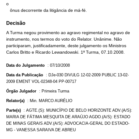
o

   ônus decorrente da litigância de má-fé.
Decisão
A Turma negou provimento ao agravo regimental no agravo de
instrumento, nos termos do voto do Relator. Unânime. Não
participaram, justificadamente, deste julgamento os Ministros
Carlos Britto e Ricardo Lewandowski. 1ª Turma, 07.10.2008.
Data do Julgamento
:
07/10/2008
Data da Publicação
:
DJe-030 DIVULG 12-02-2009 PUBLIC 13-02-
2009 EMENT VOL-02348-04 PP-00717
Órgão Julgador
:
Primeira Turma
Relator(a)
:
Min. MARCO AURÉLIO
Parte(s)
:
AGTE.(S): MUNICÍPIO DE BELO HORIZONTE ADV.(A/S):
MARIA DE FÁTIMA MESQUITA DE ARAÚJO AGDO.(A/S): ESTADO
DE MINAS GERAIS ADV.(A/S): ADVOCACIA-GERAL DO ESTADO-
MG - VANESSA SARAIVA DE ABREU