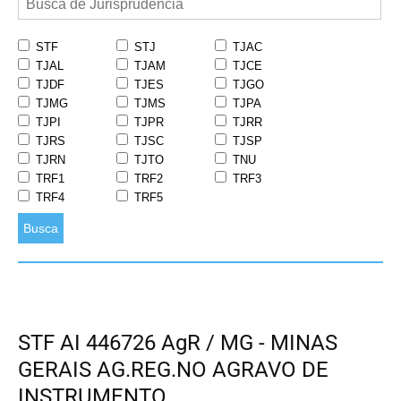
STF
STJ
TJAC
TJAL
TJAM
TJCE
TJDF
TJES
TJGO
TJMG
TJMS
TJPA
TJPI
TJPR
TJRR
TJRS
TJSC
TJSP
TJRN
TJTO
TNU
TRF1
TRF2
TRF3
TRF4
TRF5
Busca
STF AI 446726 AgR / MG - MINAS
GERAIS AG.REG.NO AGRAVO DE
INSTRUMENTO