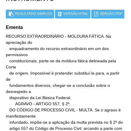
RESULTADO SIMPLES
VERSÃO HTML
VERSÃO PDF
Ementa
RECURSO EXTRAORDINÁRIO - MOLDURA FÁTICA. Na 
apreciação do

   enquadramento do recurso extraordinário em um dos 
permissivos

   constitucionais, parte-se da moldura fática delineada pela 
Corte

   de origem. Impossível é pretender substituí-la para, a partir 
de

   fundamentos diversos, chegar-se a conclusão sobre o 
desrespeito a

   dispositivo da Lei Básica Federal.

        AGRAVO - ARTIGO 557, § 2º,

   DO CÓDIGO DE PROCESSO CIVIL - MULTA. Se o agravo é 
manifestamente

   infundado, impõe-se a aplicação da multa prevista no § 2º do

   artigo 557 do Código de Processo Civil, arcando a parte com 