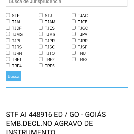
STF
STJ
TJAC
TJAL
TJAM
TJCE
TJDF
TJES
TJGO
TJMG
TJMS
TJPA
TJPI
TJPR
TJRR
TJRS
TJSC
TJSP
TJRN
TJTO
TNU
TRF1
TRF2
TRF3
TRF4
TRF5
Busca
STF AI 448916 ED / GO - GOIÁS
EMB.DECL.NO AGRAVO DE
INSTRUMENTO