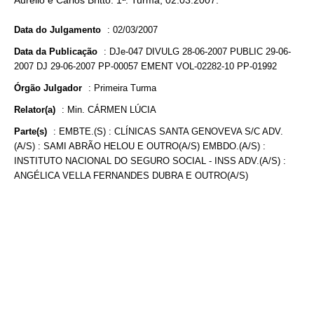
Aurélio e Carlos Britto. 1ª. Turma, 02.03.2007.
Data do Julgamento
:
02/03/2007
Data da Publicação
:
DJe-047 DIVULG 28-06-2007 PUBLIC 29-06-
2007 DJ 29-06-2007 PP-00057 EMENT VOL-02282-10 PP-01992
Órgão Julgador
:
Primeira Turma
Relator(a)
:
Min. CÁRMEN LÚCIA
Parte(s)
:
EMBTE.(S) : CLÍNICAS SANTA GENOVEVA S/C ADV.
(A/S) : SAMI ABRÃO HELOU E OUTRO(A/S) EMBDO.(A/S) :
INSTITUTO NACIONAL DO SEGURO SOCIAL - INSS ADV.(A/S) :
ANGÉLICA VELLA FERNANDES DUBRA E OUTRO(A/S)