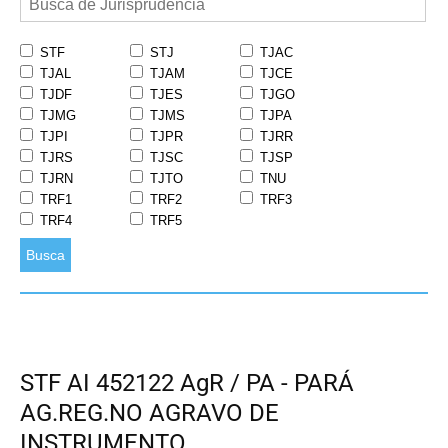
STF
STJ
TJAC
TJAL
TJAM
TJCE
TJDF
TJES
TJGO
TJMG
TJMS
TJPA
TJPI
TJPR
TJRR
TJRS
TJSC
TJSP
TJRN
TJTO
TNU
TRF1
TRF2
TRF3
TRF4
TRF5
Busca
STF AI 452122 AgR / PA - PARÁ
AG.REG.NO AGRAVO DE
INSTRUMENTO