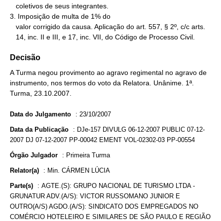
   coletivos de seus integrantes.

3. Imposição de multa de 1% do

   valor corrigido da causa. Aplicação do art. 557, § 2º, c/c arts.

   14, inc. II e III, e 17, inc. VII, do Código de Processo Civil.
Decisão
A Turma negou provimento ao agravo regimental no agravo de
instrumento, nos termos do voto da Relatora. Unânime. 1ª.
Turma, 23.10.2007.
Data do Julgamento
:
23/10/2007
Data da Publicação
:
DJe-157 DIVULG 06-12-2007 PUBLIC 07-12-
2007 DJ 07-12-2007 PP-00042 EMENT VOL-02302-03 PP-00554
Órgão Julgador
:
Primeira Turma
Relator(a)
:
Min. CÁRMEN LÚCIA
Parte(s)
:
AGTE.(S): GRUPO NACIONAL DE TURISMO LTDA -
GRUNATUR ADV.(A/S): VICTOR RUSSOMANO JUNIOR E
OUTRO(A/S) AGDO.(A/S): SINDICATO DOS EMPREGADOS NO
COMÉRCIO HOTELEIRO E SIMILARES DE SÃO PAULO E REGIÃO