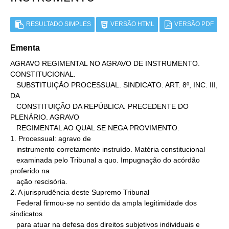
RESULTADO SIMPLES
VERSÃO HTML
VERSÃO PDF
Ementa
AGRAVO REGIMENTAL NO AGRAVO DE INSTRUMENTO. 
CONSTITUCIONAL.

   SUBSTITUIÇÃO PROCESSUAL. SINDICATO. ART. 8º, INC. III, 
DA

   CONSTITUIÇÃO DA REPÚBLICA. PRECEDENTE DO 
PLENÁRIO. AGRAVO

   REGIMENTAL AO QUAL SE NEGA PROVIMENTO.

1. Processual: agravo de

   instrumento corretamente instruído. Matéria constitucional

   examinada pelo Tribunal a quo. Impugnação do acórdão 
proferido na

   ação rescisória.

2. A jurisprudência deste Supremo Tribunal

   Federal firmou-se no sentido da ampla legitimidade dos 
sindicatos

   para atuar na defesa dos direitos subjetivos individuais e
