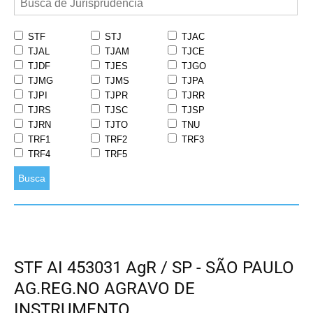
STF
STJ
TJAC
TJAL
TJAM
TJCE
TJDF
TJES
TJGO
TJMG
TJMS
TJPA
TJPI
TJPR
TJRR
TJRS
TJSC
TJSP
TJRN
TJTO
TNU
TRF1
TRF2
TRF3
TRF4
TRF5
Busca
STF AI 453031 AgR / SP - SÃO PAULO
AG.REG.NO AGRAVO DE
INSTRUMENTO