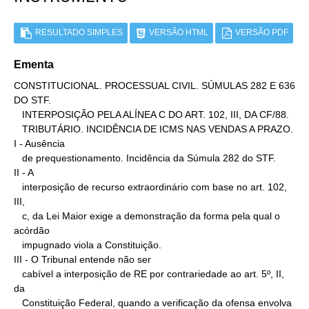
RESULTADO SIMPLES
VERSÃO HTML
VERSÃO PDF
Ementa
CONSTITUCIONAL. PROCESSUAL CIVIL. SÚMULAS 282 E 636 
DO STF.

   INTERPOSIÇÃO PELA ALÍNEA C DO ART. 102, III, DA CF/88.

   TRIBUTÁRIO. INCIDÊNCIA DE ICMS NAS VENDAS A PRAZO.

I - Ausência

   de prequestionamento. Incidência da Súmula 282 do STF.

II - A

   interposição de recurso extraordinário com base no art. 102, 
III,

   c, da Lei Maior exige a demonstração da forma pela qual o 
acórdão

   impugnado viola a Constituição.

III - O Tribunal entende não ser

   cabível a interposição de RE por contrariedade ao art. 5º, II, 
da

   Constituição Federal, quando a verificação da ofensa envolva 