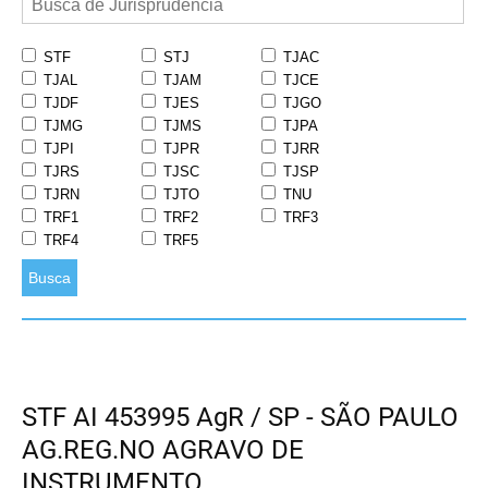
STF
STJ
TJAC
TJAL
TJAM
TJCE
TJDF
TJES
TJGO
TJMG
TJMS
TJPA
TJPI
TJPR
TJRR
TJRS
TJSC
TJSP
TJRN
TJTO
TNU
TRF1
TRF2
TRF3
TRF4
TRF5
Busca
STF AI 453995 AgR / SP - SÃO PAULO
AG.REG.NO AGRAVO DE
INSTRUMENTO