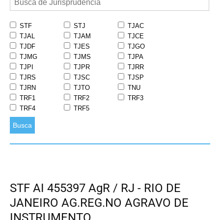
STF
STJ
TJAC
TJAL
TJAM
TJCE
TJDF
TJES
TJGO
TJMG
TJMS
TJPA
TJPI
TJPR
TJRR
TJRS
TJSC
TJSP
TJRN
TJTO
TNU
TRF1
TRF2
TRF3
TRF4
TRF5
Busca
STF AI 455397 AgR / RJ - RIO DE
JANEIRO AG.REG.NO AGRAVO DE
INSTRUMENTO