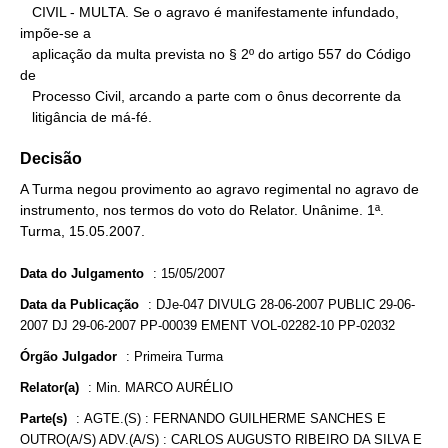
   CIVIL - MULTA. Se o agravo é manifestamente infundado, 
impõe-se a

   aplicação da multa prevista no § 2º do artigo 557 do Código 
de

   Processo Civil, arcando a parte com o ônus decorrente da

   litigância de má-fé.
Decisão
A Turma negou provimento ao agravo regimental no agravo de
instrumento, nos termos do voto do Relator. Unânime. 1ª.
Turma, 15.05.2007.
Data do Julgamento
:
15/05/2007
Data da Publicação
:
DJe-047 DIVULG 28-06-2007 PUBLIC 29-06-
2007 DJ 29-06-2007 PP-00039 EMENT VOL-02282-10 PP-02032
Órgão Julgador
:
Primeira Turma
Relator(a)
:
Min. MARCO AURÉLIO
Parte(s)
:
AGTE.(S) : FERNANDO GUILHERME SANCHES E
OUTRO(A/S) ADV.(A/S) : CARLOS AUGUSTO RIBEIRO DA SILVA E