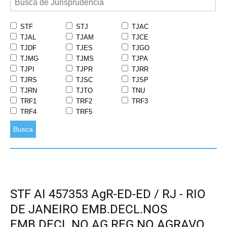
STF
STJ
TJAC
TJAL
TJAM
TJCE
TJDF
TJES
TJGO
TJMG
TJMS
TJPA
TJPI
TJPR
TJRR
TJRS
TJSC
TJSP
TJRN
TJTO
TNU
TRF1
TRF2
TRF3
TRF4
TRF5
Busca
STF AI 457353 AgR-ED-ED / RJ - RIO
DE JANEIRO EMB.DECL.NOS
EMB.DECL.NO AG.REG.NO AGRAVO