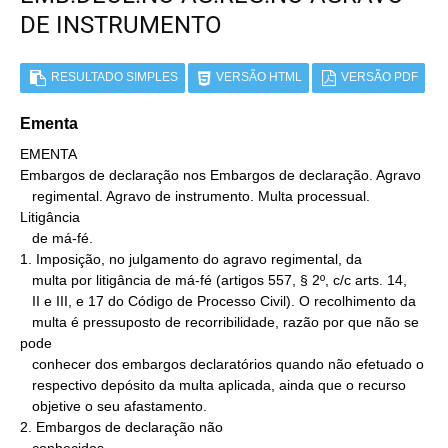
DE INSTRUMENTO
RESULTADO SIMPLES
VERSÃO HTML
VERSÃO PDF
Ementa
EMENTA

Embargos de declaração nos Embargos de declaração. Agravo

   regimental. Agravo de instrumento. Multa processual. 
Litigância

   de má-fé.

1. Imposição, no julgamento do agravo regimental, da

   multa por litigância de má-fé (artigos 557, § 2º, c/c arts. 14,

   II e III, e 17 do Código de Processo Civil). O recolhimento da

   multa é pressuposto de recorribilidade, razão por que não se 
pode

   conhecer dos embargos declaratórios quando não efetuado o

   respectivo depósito da multa aplicada, ainda que o recurso

   objetive o seu afastamento.

2. Embargos de declaração não
