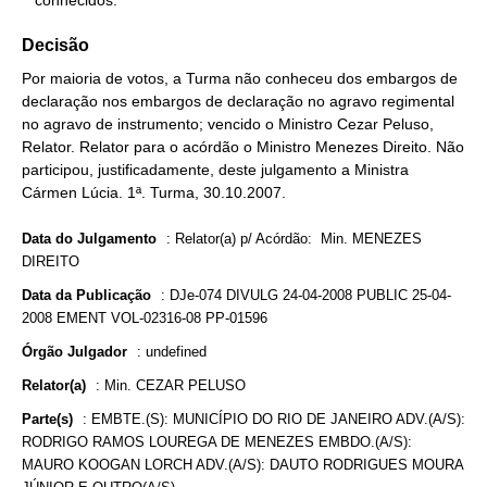
   conhecidos.
Decisão
Por maioria de votos, a Turma não conheceu dos embargos de
declaração nos embargos de declaração no agravo regimental
no agravo de instrumento; vencido o Ministro Cezar Peluso,
Relator. Relator para o acórdão o Ministro Menezes Direito. Não
participou, justificadamente, deste julgamento a Ministra
Cármen Lúcia. 1ª. Turma, 30.10.2007.
Data do Julgamento
:
Relator(a) p/ Acórdão: Min. MENEZES
DIREITO
Data da Publicação
:
DJe-074 DIVULG 24-04-2008 PUBLIC 25-04-
2008 EMENT VOL-02316-08 PP-01596
Órgão Julgador
:
undefined
Relator(a)
:
Min. CEZAR PELUSO
Parte(s)
:
EMBTE.(S): MUNICÍPIO DO RIO DE JANEIRO ADV.(A/S):
RODRIGO RAMOS LOUREGA DE MENEZES EMBDO.(A/S):
MAURO KOOGAN LORCH ADV.(A/S): DAUTO RODRIGUES MOURA