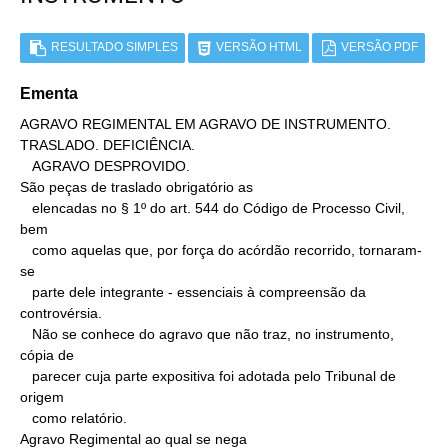
RESULTADO SIMPLES
VERSÃO HTML
VERSÃO PDF
Ementa
AGRAVO REGIMENTAL EM AGRAVO DE INSTRUMENTO. 
TRASLADO. DEFICIÊNCIA.

   AGRAVO DESPROVIDO.

São peças de traslado obrigatório as

   elencadas no § 1º do art. 544 do Código de Processo Civil, 
bem

   como aquelas que, por força do acórdão recorrido, tornaram-
se

   parte dele integrante - essenciais à compreensão da 
controvérsia.

   Não se conhece do agravo que não traz, no instrumento, 
cópia de

   parecer cuja parte expositiva foi adotada pelo Tribunal de 
origem

   como relatório.

Agravo Regimental ao qual se nega
