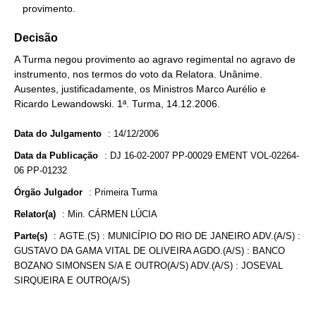
   provimento.
Decisão
A Turma negou provimento ao agravo regimental no agravo de
instrumento, nos termos do voto da Relatora. Unânime.
Ausentes, justificadamente, os Ministros Marco Aurélio e
Ricardo Lewandowski. 1ª. Turma, 14.12.2006.
Data do Julgamento
:
14/12/2006
Data da Publicação
:
DJ 16-02-2007 PP-00029 EMENT VOL-02264-
06 PP-01232
Órgão Julgador
:
Primeira Turma
Relator(a)
:
Min. CÁRMEN LÚCIA
Parte(s)
:
AGTE.(S) : MUNICÍPIO DO RIO DE JANEIRO ADV.(A/S) :
GUSTAVO DA GAMA VITAL DE OLIVEIRA AGDO.(A/S) : BANCO
BOZANO SIMONSEN S/A E OUTRO(A/S) ADV.(A/S) : JOSEVAL
SIRQUEIRA E OUTRO(A/S)