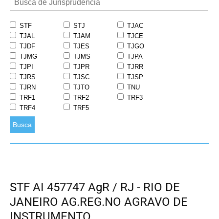
STF
STJ
TJAC
TJAL
TJAM
TJCE
TJDF
TJES
TJGO
TJMG
TJMS
TJPA
TJPI
TJPR
TJRR
TJRS
TJSC
TJSP
TJRN
TJTO
TNU
TRF1
TRF2
TRF3
TRF4
TRF5
Busca
STF AI 457747 AgR / RJ - RIO DE
JANEIRO AG.REG.NO AGRAVO DE
INSTRUMENTO