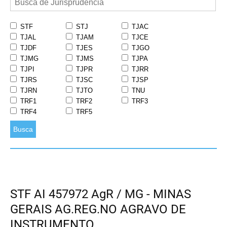
STF
STJ
TJAC
TJAL
TJAM
TJCE
TJDF
TJES
TJGO
TJMG
TJMS
TJPA
TJPI
TJPR
TJRR
TJRS
TJSC
TJSP
TJRN
TJTO
TNU
TRF1
TRF2
TRF3
TRF4
TRF5
Busca
STF AI 457972 AgR / MG - MINAS
GERAIS AG.REG.NO AGRAVO DE
INSTRUMENTO