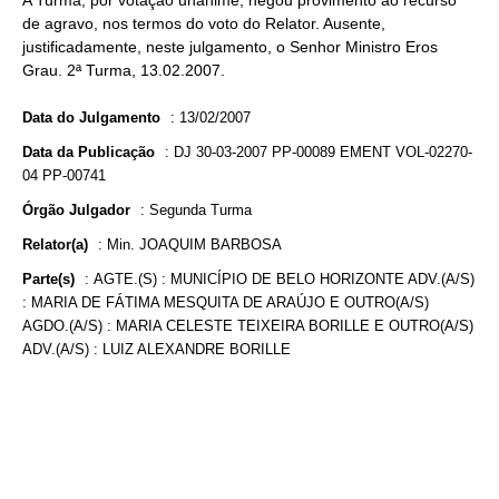
A Turma, por votação unânime, negou provimento ao recurso
de agravo, nos termos do voto do Relator. Ausente,
justificadamente, neste julgamento, o Senhor Ministro Eros
Grau. 2ª Turma, 13.02.2007.
Data do Julgamento
:
13/02/2007
Data da Publicação
:
DJ 30-03-2007 PP-00089 EMENT VOL-02270-
04 PP-00741
Órgão Julgador
:
Segunda Turma
Relator(a)
:
Min. JOAQUIM BARBOSA
Parte(s)
:
AGTE.(S) : MUNICÍPIO DE BELO HORIZONTE ADV.(A/S)
: MARIA DE FÁTIMA MESQUITA DE ARAÚJO E OUTRO(A/S)
AGDO.(A/S) : MARIA CELESTE TEIXEIRA BORILLE E OUTRO(A/S)
ADV.(A/S) : LUIZ ALEXANDRE BORILLE