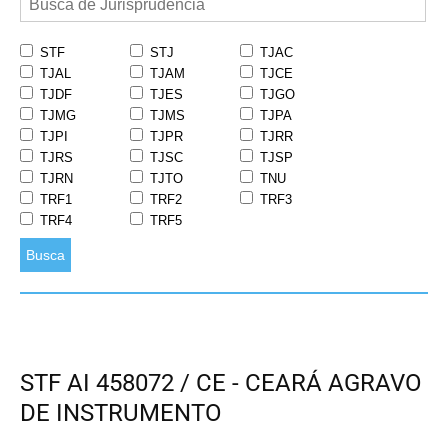
STF
STJ
TJAC
TJAL
TJAM
TJCE
TJDF
TJES
TJGO
TJMG
TJMS
TJPA
TJPI
TJPR
TJRR
TJRS
TJSC
TJSP
TJRN
TJTO
TNU
TRF1
TRF2
TRF3
TRF4
TRF5
Busca
STF AI 458072 / CE - CEARÁ AGRAVO
DE INSTRUMENTO