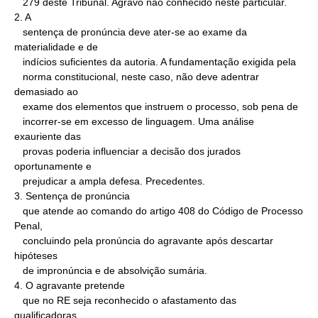
   279 deste Tribunal. Agravo não conhecido neste particular.

2. A

   sentença de pronúncia deve ater-se ao exame da 
materialidade e de

   indícios suficientes da autoria. A fundamentação exigida pela

   norma constitucional, neste caso, não deve adentrar 
demasiado ao

   exame dos elementos que instruem o processo, sob pena de

   incorrer-se em excesso de linguagem. Uma análise 
exauriente das

   provas poderia influenciar a decisão dos jurados 
oportunamente e

   prejudicar a ampla defesa. Precedentes.

3. Sentença de pronúncia

   que atende ao comando do artigo 408 do Código de Processo 
Penal,

   concluindo pela pronúncia do agravante após descartar 
hipóteses

   de impronúncia e de absolvição sumária.

4. O agravante pretende

   que no RE seja reconhecido o afastamento das 
qualificadoras,
