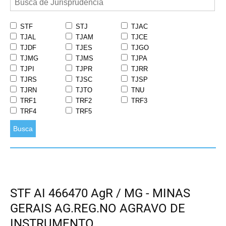
STF
STJ
TJAC
TJAL
TJAM
TJCE
TJDF
TJES
TJGO
TJMG
TJMS
TJPA
TJPI
TJPR
TJRR
TJRS
TJSC
TJSP
TJRN
TJTO
TNU
TRF1
TRF2
TRF3
TRF4
TRF5
Busca
STF AI 466470 AgR / MG - MINAS
GERAIS AG.REG.NO AGRAVO DE
INSTRUMENTO