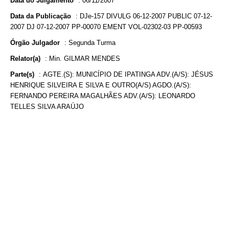
Data do Julgamento
:
06/11/2007
Data da Publicação
:
DJe-157 DIVULG 06-12-2007 PUBLIC 07-12-
2007 DJ 07-12-2007 PP-00070 EMENT VOL-02302-03 PP-00593
Órgão Julgador
:
Segunda Turma
Relator(a)
:
Min. GILMAR MENDES
Parte(s)
:
AGTE.(S): MUNICÍPIO DE IPATINGA ADV.(A/S): JÉSUS
HENRIQUE SILVEIRA E SILVA E OUTRO(A/S) AGDO.(A/S):
FERNANDO PEREIRA MAGALHÃES ADV.(A/S): LEONARDO
TELLES SILVA ARAÚJO