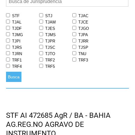
STF
STJ
TJAC
TJAL
TJAM
TJCE
TJDF
TJES
TJGO
TJMG
TJMS
TJPA
TJPI
TJPR
TJRR
TJRS
TJSC
TJSP
TJRN
TJTO
TNU
TRF1
TRF2
TRF3
TRF4
TRF5
Busca
STF AI 472685 AgR / BA - BAHIA
AG.REG.NO AGRAVO DE
INSTRUMENTO