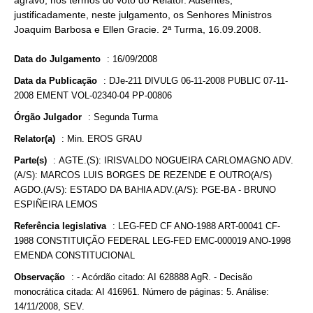
agravo, nos termos do voto do Relator. Ausentes,
justificadamente, neste julgamento, os Senhores Ministros
Joaquim Barbosa e Ellen Gracie. 2ª Turma, 16.09.2008.
Data do Julgamento
:
16/09/2008
Data da Publicação
:
DJe-211 DIVULG 06-11-2008 PUBLIC 07-11-
2008 EMENT VOL-02340-04 PP-00806
Órgão Julgador
:
Segunda Turma
Relator(a)
:
Min. EROS GRAU
Parte(s)
:
AGTE.(S): IRISVALDO NOGUEIRA CARLOMAGNO ADV.
(A/S): MARCOS LUIS BORGES DE REZENDE E OUTRO(A/S)
AGDO.(A/S): ESTADO DA BAHIA ADV.(A/S): PGE-BA - BRUNO
ESPIÑEIRA LEMOS
Referência legislativa
:
LEG-FED CF ANO-1988 ART-00041 CF-
1988 CONSTITUIÇÃO FEDERAL LEG-FED EMC-000019 ANO-1998
EMENDA CONSTITUCIONAL
Observação
:
- Acórdão citado: AI 628888 AgR. - Decisão
monocrática citada: AI 416961. Número de páginas: 5. Análise:
14/11/2008, SEV.