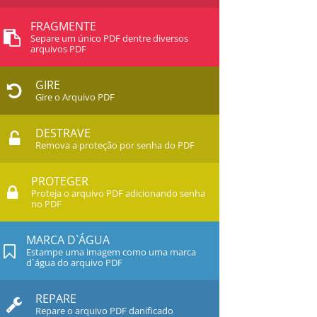
FRAGMENTE
Separe um único PDF dentre diversos
arquivos PDF
GIRE
Gire o Arquivo PDF
DESTRAVE
Remova a proteção por senha do PDF
PROTEGER
Proteja o arquivo PDF adicionando senha
no PDF
MARCA D`ÁGUA
Estampe uma imagem como uma marca
d`água do arquivo PDF
REPARE
Repare o arquivo PDF danificado