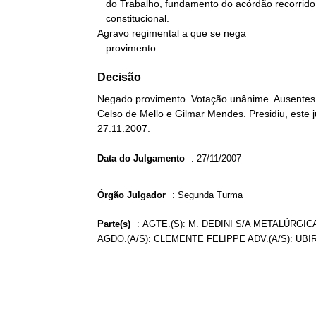
   do Trabalho, fundamento do acórdão recorrido, tem conteúdo

   constitucional.

Agravo regimental a que se nega

   provimento.
Decisão
Negado provimento. Votação unânime. Ausentes, 
Celso de Mello e Gilmar Mendes. Presidiu, este 
27.11.2007.
Data do Julgamento
:
27/11/2007
Órgão Julgador
:
Segunda Turma
Parte(s)
:
AGTE.(S): M. DEDINI S/A METALÚRGI
AGDO.(A/S): CLEMENTE FELIPPE ADV.(A/S): UB