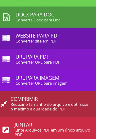
DOCX PARA DOC
Converta Docx para Doc
WEBSITE PARA PDF
Converter site em PDF
URL PARA PDF
Converter URL para PDF
URL PARA IMAGEM
Converter URL para imagem
COMPRIMIR
Reduzir o tamanho do arquivo e optimizar
o máximo a qualidade do PDF
JUNTAR
Junte Arquivos PDF em um único arquivo
PDF