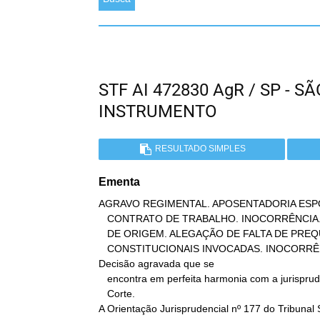
STF AI 472830 AgR / SP - 
INSTRUMENTO
RESULTADO SIMPLES
Ementa
AGRAVO REGIMENTAL. APOSENTADORIA ESP
   CONTRATO DE TRABALHO. INOCORRÊNCIA. REMESSA DOS AUTOS AO TRIBUNAL

   DE ORIGEM. ALEGAÇÃO DE FALTA DE PREQUESTIONAMENTO DAS QUESTÕES

   CONSTITUCIONAIS INVOCADAS. INOCORRÊNCIA.

Decisão agravada que se

   encontra em perfeita harmonia com a jurisprudência desta

   Corte.

A Orientação Jurisprudencial nº 177 do Tribunal S