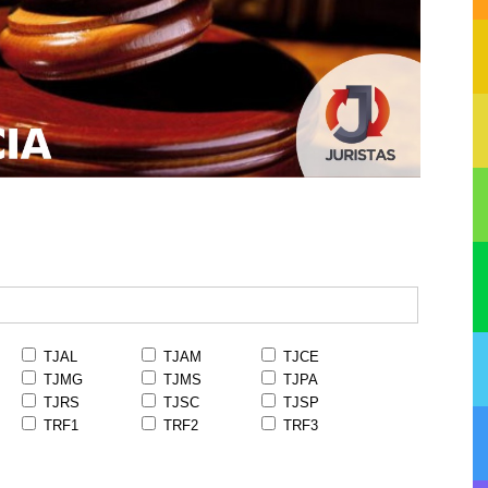
TJAL
TJAM
TJCE
TJMG
TJMS
TJPA
TJRS
TJSC
TJSP
TRF1
TRF2
TRF3