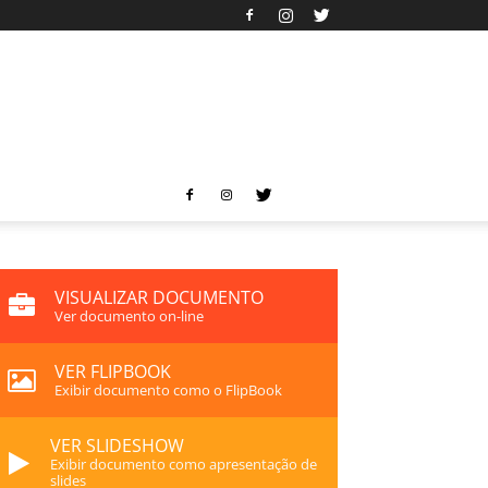
VISUALIZAR DOCUMENTO
Ver documento on-line
VER FLIPBOOK
Exibir documento como o FlipBook
VER SLIDESHOW
Exibir documento como apresentação de
slides