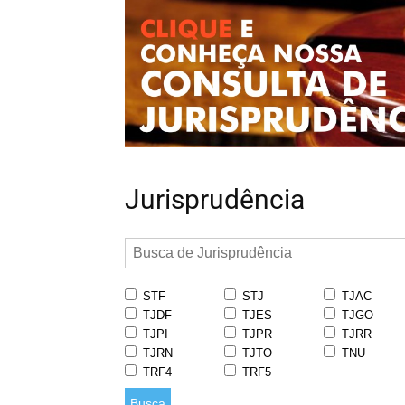
Jurisprudência
STF
STJ
TJAC
TJDF
TJES
TJGO
TJPI
TJPR
TJRR
TJRN
TJTO
TNU
TRF4
TRF5
Busca