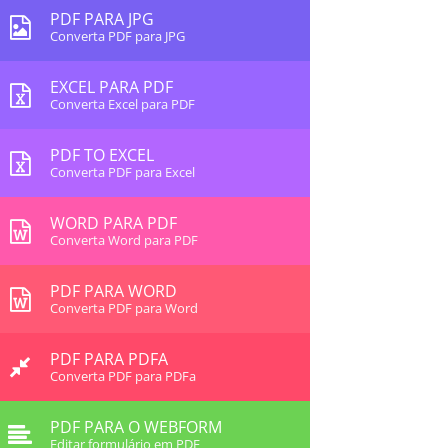
PDF PARA JPG
Converta PDF para JPG
EXCEL PARA PDF
Converta Excel para PDF
PDF TO EXCEL
Converta PDF para Excel
WORD PARA PDF
Converta Word para PDF
PDF PARA WORD
Converta PDF para Word
PDF PARA PDFA
Converta PDF para PDFa
PDF PARA O WEBFORM
Editar formulário em PDF