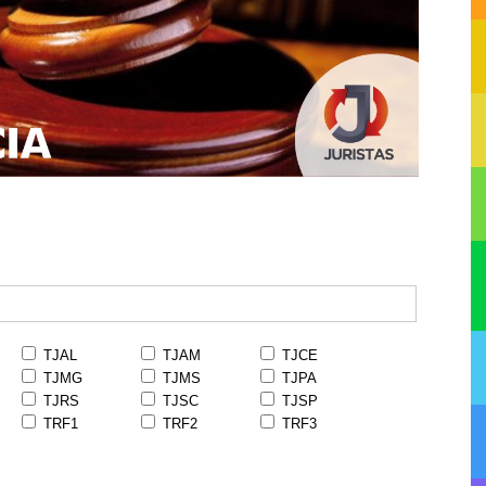
TJAL
TJAM
TJCE
TJMG
TJMS
TJPA
TJRS
TJSC
TJSP
TRF1
TRF2
TRF3