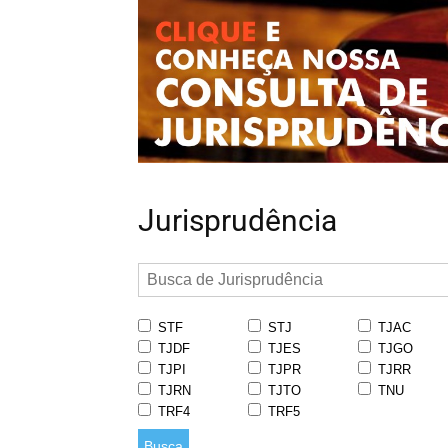
Jurisprudência
STF
STJ
TJAC
TJDF
TJES
TJGO
TJPI
TJPR
TJRR
TJRN
TJTO
TNU
TRF4
TRF5
Busca