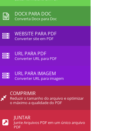
DOCX PARA DOC
Converta Docx para Doc
WEBSITE PARA PDF
Converter site em PDF
URL PARA PDF
Converter URL para PDF
URL PARA IMAGEM
Converter URL para imagem
COMPRIMIR
Reduzir o tamanho do arquivo e optimizar
o máximo a qualidade do PDF
JUNTAR
Junte Arquivos PDF em um único arquivo
PDF