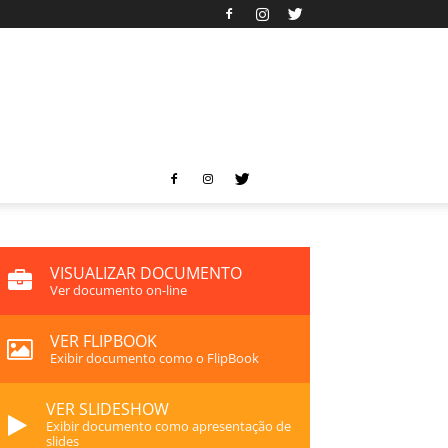
VISUALIZAR DOCUMENTO
Ver documento on-line
VER FLIPBOOK
Exibir documento como o FlipBook
VER SLIDESHOW
Exibir documento como apresentação de
slides