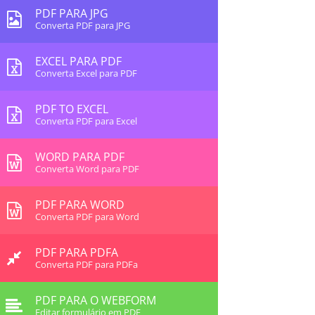
PDF PARA JPG
Converta PDF para JPG
EXCEL PARA PDF
Converta Excel para PDF
PDF TO EXCEL
Converta PDF para Excel
WORD PARA PDF
Converta Word para PDF
PDF PARA WORD
Converta PDF para Word
PDF PARA PDFA
Converta PDF para PDFa
PDF PARA O WEBFORM
Editar formulário em PDF