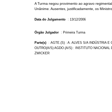
A Turma negou provimento ao agravo regimental 
Unânime. Ausentes, justificadamente, os Ministro
Data do Julgamento
:
13/12/2006
Órgão Julgador
:
Primeira Turma
Parte(s)
:
AGTE.(S) : A. ALVES S/A INDÚSTRIA 
OUTRO(A/S) AGDO.(A/S) : INSTITUTO NACIONAL 
ZWICKER