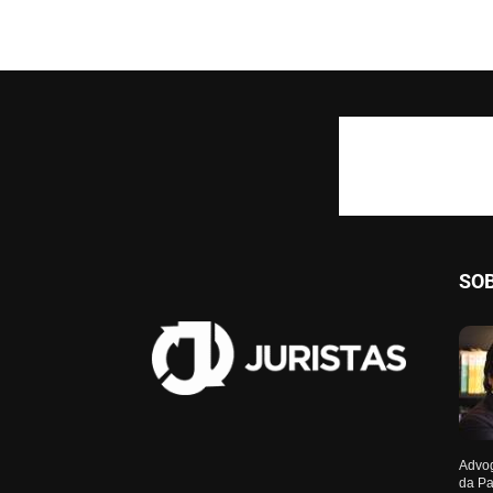
SO
Advog
da Pa