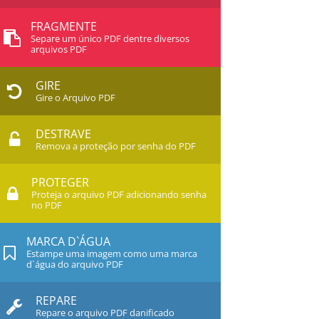
FRAGMENTE
Separe um único PDF dentre diversos
arquivos PDF
GIRE
Gire o Arquivo PDF
DESTRAVE
Remova a proteção por senha do PDF
PROTEGER
Proteja o arquivo PDF adicionando senha
no PDF
MARCA D`ÁGUA
Estampe uma imagem como uma marca
d`água do arquivo PDF
REPARE
Repare o arquivo PDF danificado