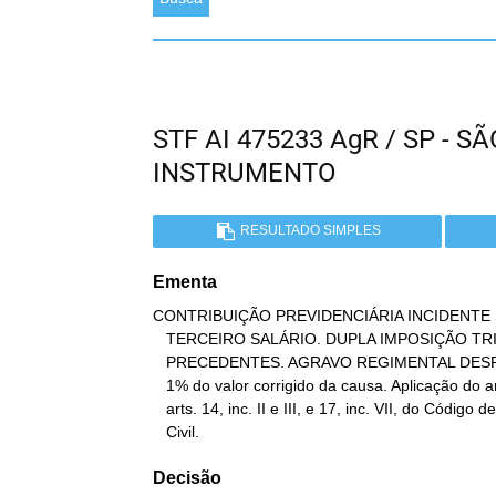
STF AI 475233 AgR / SP - 
INSTRUMENTO
RESULTADO SIMPLES
Ementa
CONTRIBUIÇÃO PREVIDENCIÁRIA INCIDENTE 
   TERCEIRO SALÁRIO. DUPLA IMPOSIÇÃO TRIBUTÁRIA. INEXISTÊNCIA.

   PRECEDENTES. AGRAVO REGIMENTAL DESPROVIDO. Imposição de multa de

   1% do valor corrigido da causa. Aplicação do art. 557, § 2º, c/c

   arts. 14, inc. II e III, e 17, inc. VII, do Código de Processo

   Civil.
Decisão