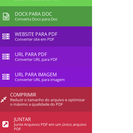
DOCX PARA DOC
Converta Docx para Doc
WEBSITE PARA PDF
Converter site em PDF
URL PARA PDF
Converter URL para PDF
URL PARA IMAGEM
Converter URL para imagem
COMPRIMIR
Reduzir o tamanho do arquivo e optimizar
o máximo a qualidade do PDF
JUNTAR
Junte Arquivos PDF em um único arquivo
PDF