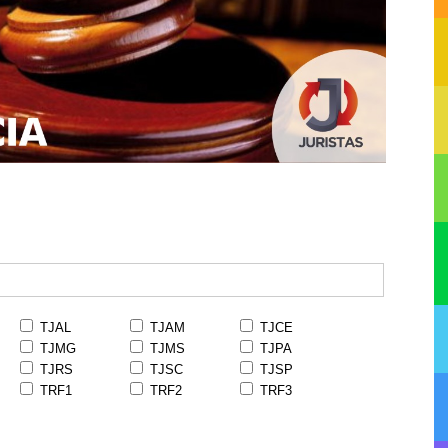
TJAL
TJAM
TJCE
TJMG
TJMS
TJPA
TJRS
TJSC
TJSP
TRF1
TRF2
TRF3