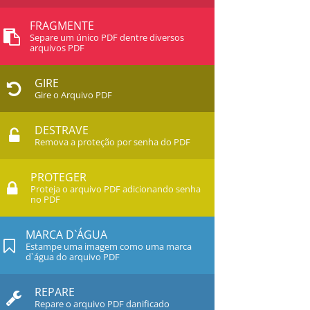
FRAGMENTE
Separe um único PDF dentre diversos
arquivos PDF
GIRE
Gire o Arquivo PDF
DESTRAVE
Remova a proteção por senha do PDF
PROTEGER
Proteja o arquivo PDF adicionando senha
no PDF
MARCA D`ÁGUA
Estampe uma imagem como uma marca
d`água do arquivo PDF
REPARE
Repare o arquivo PDF danificado