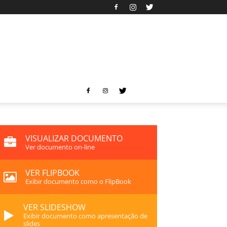
VISUALIZAR DOCUMENTO
Ver documento on-line
VER FLIPBOOK
Exibir documento como o FlipBook
VER SLIDESHOW
Exibir documento como apresentação de
slides