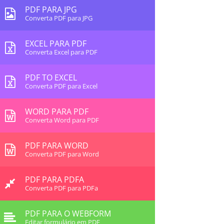
PDF PARA JPG
Converta PDF para JPG
EXCEL PARA PDF
Converta Excel para PDF
PDF TO EXCEL
Converta PDF para Excel
WORD PARA PDF
Converta Word para PDF
PDF PARA WORD
Converta PDF para Word
PDF PARA PDFA
Converta PDF para PDFa
PDF PARA O WEBFORM
Editar formulário em PDF