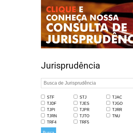
Jurisprudência
STF
STJ
TJAC
TJDF
TJES
TJGO
TJPI
TJPR
TJRR
TJRN
TJTO
TNU
TRF4
TRF5
Busca