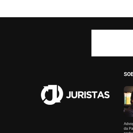
SO
Advog
da Pa