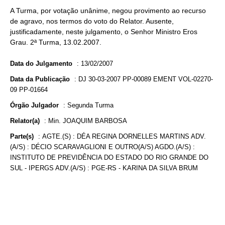
A Turma, por votação unânime, negou provimento ao recurso
de agravo, nos termos do voto do Relator. Ausente,
justificadamente, neste julgamento, o Senhor Ministro Eros
Grau. 2ª Turma, 13.02.2007.
Data do Julgamento
:
13/02/2007
Data da Publicação
:
DJ 30-03-2007 PP-00089 EMENT VOL-02270-
09 PP-01664
Órgão Julgador
:
Segunda Turma
Relator(a)
:
Min. JOAQUIM BARBOSA
Parte(s)
:
AGTE.(S) : DÉA REGINA DORNELLES MARTINS ADV.
(A/S) : DÉCIO SCARAVAGLIONI E OUTRO(A/S) AGDO.(A/S) :
INSTITUTO DE PREVIDÊNCIA DO ESTADO DO RIO GRANDE DO
SUL - IPERGS ADV.(A/S) : PGE-RS - KARINA DA SILVA BRUM