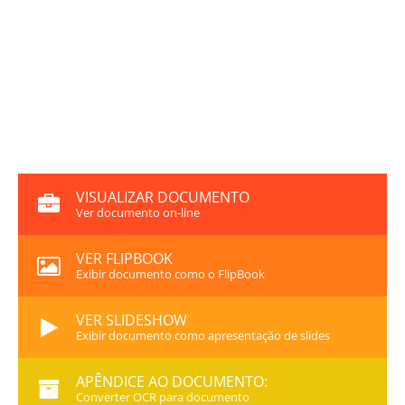
VISUALIZAR DOCUMENTO
Ver documento on-line
VER FLIPBOOK
Exibir documento como o FlipBook
VER SLIDESHOW
Exibir documento como apresentação de slides
APÊNDICE AO DOCUMENTO:
Converter OCR para documento