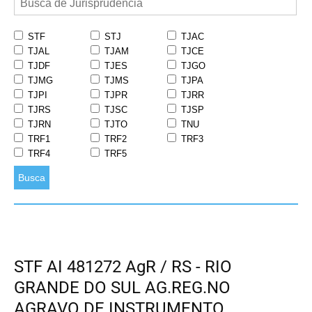
STF
STJ
TJAC
TJAL
TJAM
TJCE
TJDF
TJES
TJGO
TJMG
TJMS
TJPA
TJPI
TJPR
TJRR
TJRS
TJSC
TJSP
TJRN
TJTO
TNU
TRF1
TRF2
TRF3
TRF4
TRF5
Busca
STF AI 481272 AgR / RS - RIO
GRANDE DO SUL AG.REG.NO
AGRAVO DE INSTRUMENTO