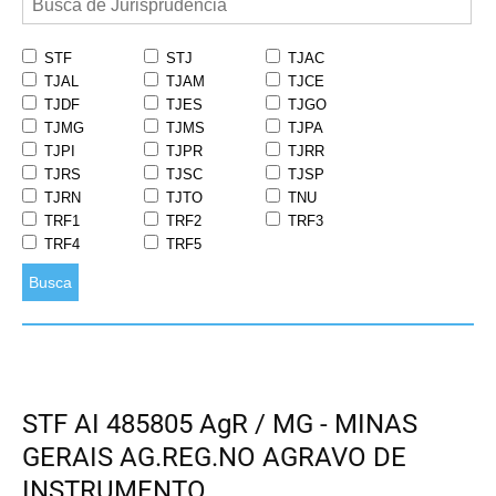
STF
STJ
TJAC
TJAL
TJAM
TJCE
TJDF
TJES
TJGO
TJMG
TJMS
TJPA
TJPI
TJPR
TJRR
TJRS
TJSC
TJSP
TJRN
TJTO
TNU
TRF1
TRF2
TRF3
TRF4
TRF5
Busca
STF AI 485805 AgR / MG - MINAS
GERAIS AG.REG.NO AGRAVO DE
INSTRUMENTO