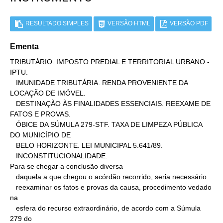
RESULTADO SIMPLES
VERSÃO HTML
VERSÃO PDF
Ementa
TRIBUTÁRIO. IMPOSTO PREDIAL E TERRITORIAL URBANO - 
IPTU.

   IMUNIDADE TRIBUTÁRIA. RENDA PROVENIENTE DA 
LOCAÇÃO DE IMÓVEL.

   DESTINAÇÃO ÀS FINALIDADES ESSENCIAIS. REEXAME DE 
FATOS E PROVAS.

   ÓBICE DA SÚMULA 279-STF. TAXA DE LIMPEZA PÚBLICA 
DO MUNICÍPIO DE

   BELO HORIZONTE. LEI MUNICIPAL 5.641/89.

   INCONSTITUCIONALIDADE.

Para se chegar a conclusão diversa

   daquela a que chegou o acórdão recorrido, seria necessário

   reexaminar os fatos e provas da causa, procedimento vedado 
na

   esfera do recurso extraordinário, de acordo com a Súmula 
279 do
