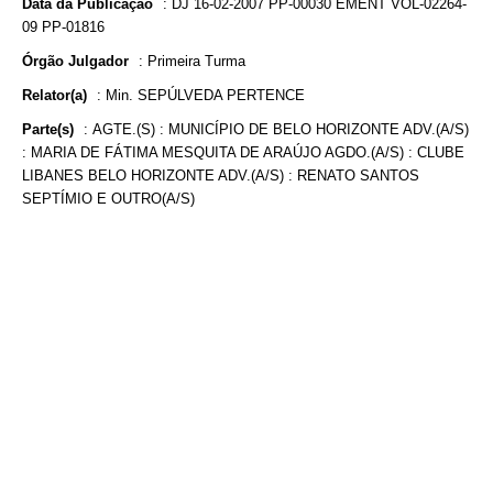
Data da Publicação
:
DJ 16-02-2007 PP-00030 EMENT VOL-02264-
09 PP-01816
Órgão Julgador
:
Primeira Turma
Relator(a)
:
Min. SEPÚLVEDA PERTENCE
Parte(s)
:
AGTE.(S) : MUNICÍPIO DE BELO HORIZONTE ADV.(A/S)
: MARIA DE FÁTIMA MESQUITA DE ARAÚJO AGDO.(A/S) : CLUBE
LIBANES BELO HORIZONTE ADV.(A/S) : RENATO SANTOS
SEPTÍMIO E OUTRO(A/S)