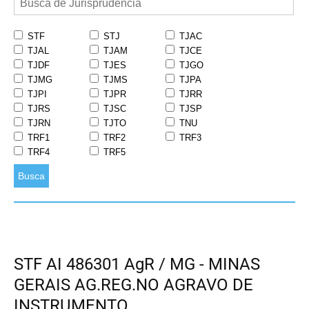
STF
STJ
TJAC
TJAL
TJAM
TJCE
TJDF
TJES
TJGO
TJMG
TJMS
TJPA
TJPI
TJPR
TJRR
TJRS
TJSC
TJSP
TJRN
TJTO
TNU
TRF1
TRF2
TRF3
TRF4
TRF5
Busca
STF AI 486301 AgR / MG - MINAS
GERAIS AG.REG.NO AGRAVO DE
INSTRUMENTO