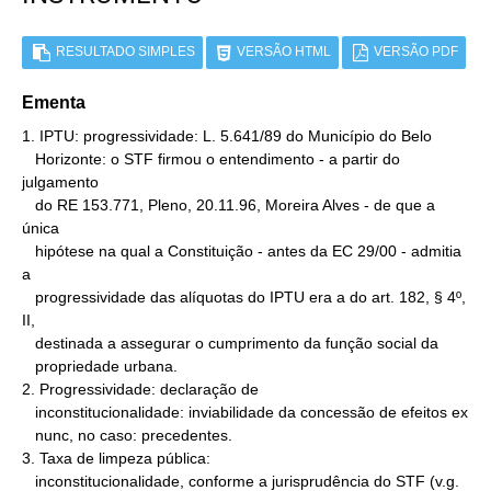
RESULTADO SIMPLES
VERSÃO HTML
VERSÃO PDF
Ementa
1. IPTU: progressividade: L. 5.641/89 do Município do Belo

   Horizonte: o STF firmou o entendimento - a partir do 
julgamento

   do RE 153.771, Pleno, 20.11.96, Moreira Alves - de que a 
única

   hipótese na qual a Constituição - antes da EC 29/00 - admitia 
a

   progressividade das alíquotas do IPTU era a do art. 182, § 4º, 
II,

   destinada a assegurar o cumprimento da função social da

   propriedade urbana.

2. Progressividade: declaração de

   inconstitucionalidade: inviabilidade da concessão de efeitos ex

   nunc, no caso: precedentes.

3. Taxa de limpeza pública:

   inconstitucionalidade, conforme a jurisprudência do STF (v.g. 