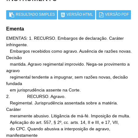
RESULTADO SIMPLES
VERSÃO HTML
VERSÃO PDF
Ementa
EMENTAS: 1. RECURSO. Embargos de declaração. Caráter 
infringente.

   Embargos recebidos como agravo. Ausência de razões novas. 
Decisão

   mantida. Agravo regimental improvido. Nega-se provimento a 
agravo

   regimental tendente a impugnar, sem razões novas, decisão 
fundada

   em jurisprudência assente na Corte.

2.              RECURSO. Agravo.

   Regimental. Jurisprudência assentada sobre a matéria. 
Caráter

   meramente abusivo. Litigância de má-fé. Imposição de multa.

   Aplicação do art. 557, § 2º, cc. arts. 14, II e III, e 17, VII,

   do CPC. Quando abusiva a interposição de agravo, 
manifestamente
