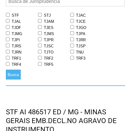
STF
STJ
TJAC
TJAL
TJAM
TJCE
TJDF
TJES
TJGO
TJMG
TJMS
TJPA
TJPI
TJPR
TJRR
TJRS
TJSC
TJSP
TJRN
TJTO
TNU
TRF1
TRF2
TRF3
TRF4
TRF5
Busca
STF AI 486517 ED / MG - MINAS
GERAIS EMB.DECL.NO AGRAVO DE
INSTRUMENTO