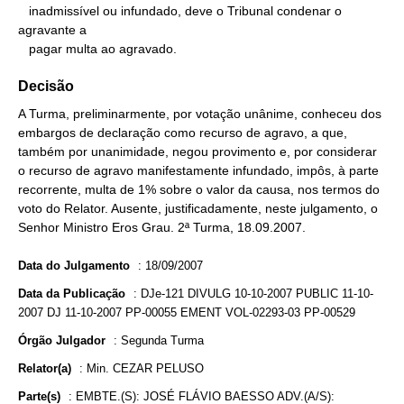
   inadmissível ou infundado, deve o Tribunal condenar o 
agravante a

   pagar multa ao agravado.
Decisão
A Turma, preliminarmente, por votação unânime, conheceu dos
embargos de declaração como recurso de agravo, a que,
também por unanimidade, negou provimento e, por considerar
o recurso de agravo manifestamente infundado, impôs, à parte
recorrente, multa de 1% sobre o valor da causa, nos termos do
voto do Relator. Ausente, justificadamente, neste julgamento, o
Senhor Ministro Eros Grau. 2ª Turma, 18.09.2007.
Data do Julgamento
:
18/09/2007
Data da Publicação
:
DJe-121 DIVULG 10-10-2007 PUBLIC 11-10-
2007 DJ 11-10-2007 PP-00055 EMENT VOL-02293-03 PP-00529
Órgão Julgador
:
Segunda Turma
Relator(a)
:
Min. CEZAR PELUSO
Parte(s)
:
EMBTE.(S): JOSÉ FLÁVIO BAESSO ADV.(A/S):