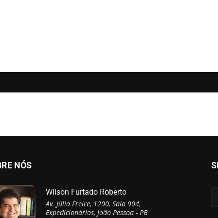
BRE NÓS
S
Wilson Furtado Roberto
Av. Júlia Freire, 1200, Sala 904,
Expedicionários, João Pessoa - PB