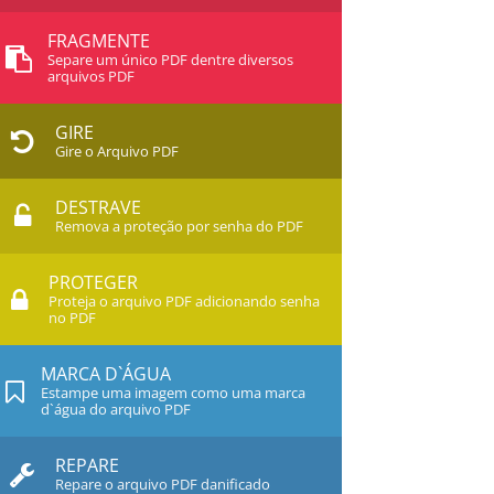
FRAGMENTE
Separe um único PDF dentre diversos
arquivos PDF
GIRE
Gire o Arquivo PDF
DESTRAVE
Remova a proteção por senha do PDF
PROTEGER
Proteja o arquivo PDF adicionando senha
no PDF
MARCA D`ÁGUA
Estampe uma imagem como uma marca
d`água do arquivo PDF
REPARE
Repare o arquivo PDF danificado