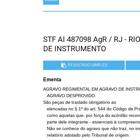
STF AI 487098 AgR / RJ - 
DE INSTRUMENTO
RESULTADO SIMPLES
Ementa
AGRAVO REGIMENTAL EM AGRAVO DE INSTRU
   AGRAVO DESPROVIDO.

São peças de traslado obrigatório as

   elencadas no § 1º do art. 544 do Código de Processo Civil, bem

   como aquelas que, por força do acórdão recorrido, tornaram-se

   parte dele integrante - essenciais à compreensão da controvérsia.

   Não se conhece do agravo que não traz, no instrumento, cópia do

   relatório adotado pelo Tribunal de origem.
