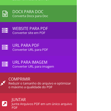
DOCX PARA DOC
Converta Docx para Doc
WEBSITE PARA PDF
Converter site em PDF
URL PARA PDF
Converter URL para PDF
URL PARA IMAGEM
Converter URL para imagem
COMPRIMIR
Reduzir o tamanho do arquivo e optimizar
o máximo a qualidade do PDF
JUNTAR
Junte Arquivos PDF em um único arquivo
PDF