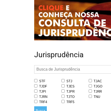
Jurisprudência
STF
STJ
TJAC
TJDF
TJES
TJGO
TJPI
TJPR
TJRR
TJRN
TJTO
TNU
TRF4
TRF5
Busca