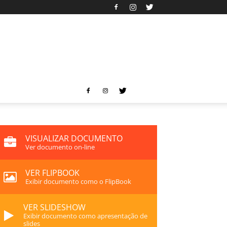
VISUALIZAR DOCUMENTO
Ver documento on-line
VER FLIPBOOK
Exibir documento como o FlipBook
VER SLIDESHOW
Exibir documento como apresentação de
slides