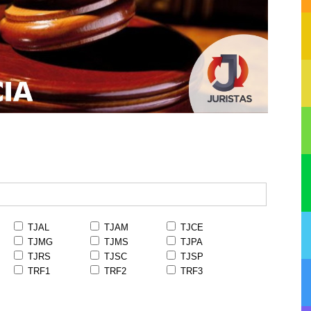
TJAL
TJAM
TJCE
TJMG
TJMS
TJPA
TJRS
TJSC
TJSP
TRF1
TRF2
TRF3