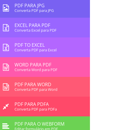
PDF PARA JPG
Converta PDF para JPG
EXCEL PARA PDF
Converta Excel para PDF
PDF TO EXCEL
Converta PDF para Excel
WORD PARA PDF
Converta Word para PDF
PDF PARA WORD
Converta PDF para Word
PDF PARA PDFA
Converta PDF para PDFa
PDF PARA O WEBFORM
Editar formulário em PDF