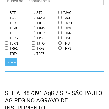
STF
STJ
TJAC
TJAL
TJAM
TJCE
TJDF
TJES
TJGO
TJMG
TJMS
TJPA
TJPI
TJPR
TJRR
TJRS
TJSC
TJSP
TJRN
TJTO
TNU
TRF1
TRF2
TRF3
TRF4
TRF5
Busca
STF AI 487391 AgR / SP - SÃO PAULO
AG.REG.NO AGRAVO DE
INSTRUMENTO