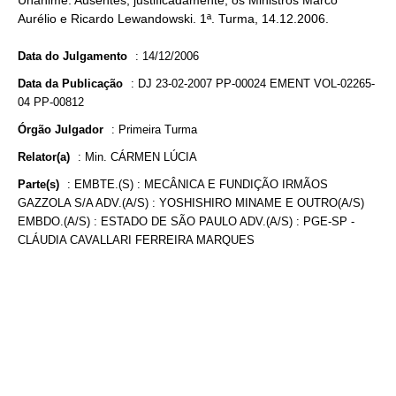
Unânime. Ausentes, justificadamente, os Ministros Marco
Aurélio e Ricardo Lewandowski. 1ª. Turma, 14.12.2006.
Data do Julgamento
:
14/12/2006
Data da Publicação
:
DJ 23-02-2007 PP-00024 EMENT VOL-02265-
04 PP-00812
Órgão Julgador
:
Primeira Turma
Relator(a)
:
Min. CÁRMEN LÚCIA
Parte(s)
:
EMBTE.(S) : MECÂNICA E FUNDIÇÃO IRMÃOS
GAZZOLA S/A ADV.(A/S) : YOSHISHIRO MINAME E OUTRO(A/S)
EMBDO.(A/S) : ESTADO DE SÃO PAULO ADV.(A/S) : PGE-SP -
CLÁUDIA CAVALLARI FERREIRA MARQUES