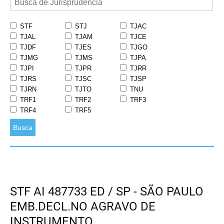
STF
STJ
TJAC
TJAL
TJAM
TJCE
TJDF
TJES
TJGO
TJMG
TJMS
TJPA
TJPI
TJPR
TJRR
TJRS
TJSC
TJSP
TJRN
TJTO
TNU
TRF1
TRF2
TRF3
TRF4
TRF5
Busca
STF AI 487733 ED / SP - SÃO PAULO
EMB.DECL.NO AGRAVO DE
INSTRUMENTO